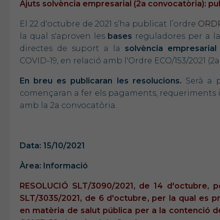
Ajuts solvència empresarial (2a convocatòria): pu
El 22 d'octubre de 2021 s’ha publicat l’ordre
ORDRE
la qual s'aproven les
bases
reguladores per a l
directes de suport a la
solvència empresarial
COVID-19, en relació amb l'Ordre ECO/153/2021 (2a
En breu es publicaran les resolucions.
Serà a p
començaran a fer els pagaments, requeriments i
amb la 2a convocatòria.
Data: 15/10/2021
Àrea: Informació
RESOLUCIÓ SLT/3090/2021, de 14 d'octubre, per
SLT/3035/2021, de 6 d'octubre, per la qual es 
en matèria de salut pública per a la contenció 