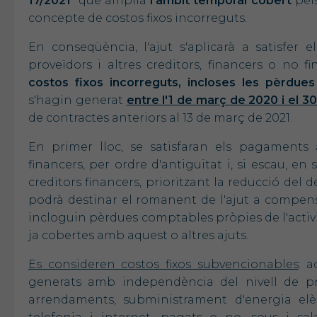
17/2021
que amplia
l'àmbit temporal cobert
pels
concepte de costos fixos incorreguts.
En conseqüència, l'ajut s'aplicarà a satisfer 
proveïdors i altres creditors, financers o no f
costos fixos incorreguts, incloses les pèrdue
s'hagin generat
entre l'1 de març de 2020 i el 
de contractes anteriors al 13 de març de 2021.
En primer lloc, se satisfaran els pagaments a
financers, per ordre d'antiguitat i, si escau, en
creditors financers, prioritzant la reducció del 
podrà destinar el romanent de l'ajut a compensa
incloguin pèrdues comptables pròpies de l'activ
ja cobertes amb aquest o altres ajuts.
Es consideren costos fixos subvencionables
: a
generats amb independència del nivell de pro
arrendaments, subministrament d'energia elèct