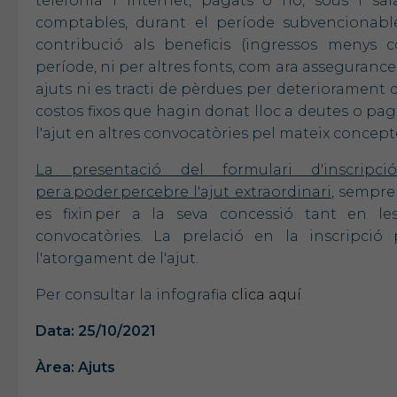
telefonia i internet, pagats o no, sous i sal
comptables, durant el període subvencionabl
contribució als beneficis (ingressos menys c
període, ni per altres fonts, com ara assegurance
ajuts ni es tracti de pèrdues per deteriorament d
costos fixos que hagin donat lloc a deutes o p
l'ajut en altres convocatòries pel mateix concep
La presentació del formulari d'inscripció
per a poder percebre l'ajut extraordinari
, sempre
es fixin per a la seva concessió tant en l
convocatòries. La prelació en la inscripció
l'atorgament de l'ajut.
Per consultar la infografia
clica aquí
Data: 25/10/2021
Àrea: Ajuts