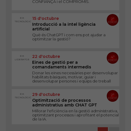
CONFIANÇA i el COMPROMÍS.
15 d'octubre
EIX
2ª
TECNOLÒGIC
EDICIÓ
Introducció a la intel ligència
artificial
Què és ChatGPT i com ens pot ajudar a
optimitzar la gestió?
22 d'octubre
EIX
4ª
LIDERATGE
EDICIÓ
Eines de gestió per a
comandaments intermedis
Donar les eines necessàries per desenvolupar
habilitats bàsiques, motivar, guiar i
desenvolupar persones i equips de treball
29 d'octubre
EIX
2ª
TECNOLÒGIC
EDICIÓ
Optimització de processos
administratius amb CHAT GPT
Millorar l'eficiència en la gestió administrativa,
optimitzant processos i aprofitant el potencial
de la IA.