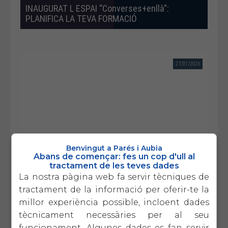
INAUGURAT L ESPAI “Converses+enllà”:
PLANIFICA LA TEVA FORMACIÓ
27/01/2026
Benvingut a Parés i Aubia
Abans de començar: fes un cop d'ull al
📢 L’IMPACTE REAL DE LA FORMACIÓ EN ELS
tractament de les teves dades
EQUIPS AMB EL XAVIER PLANA
La nostra pàgina web fa servir tècniques de
tractament de la informació per oferir-te la
millor experiència possible, incloent dades
1
2
tècnicament necessàries per al seu
funcionament. Algunes dades es fan servir