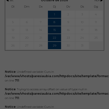
◀ Set
Octubre de 2026
Nov ▶
Dl
Dm
Dx
Dj
Dv
Ds
Dg
1
2
3
4
5
6
7
8
9
10
11
12
13
14
15
16
17
18
19
20
21
22
23
24
25
26
27
28
29
30
31
Notice
: Undefined variable: Curs in
/var/www/vhosts/paresiaubia.com/httpdocs/site/template/formac
on line
711
Notice
: Trying to access array offset on value of type null in
/var/www/vhosts/paresiaubia.com/httpdocs/site/template/formac
on line
711
Notice
: Undefined variable: Curs in