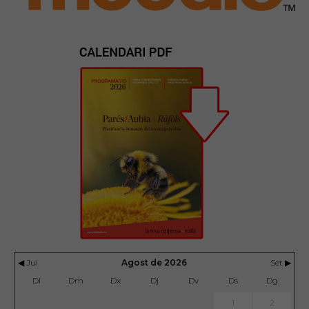
◀ Jul
Agost de 2026
Set ▶
Dl
Dm
Dx
Dj
Dv
Ds
Dg
1
2