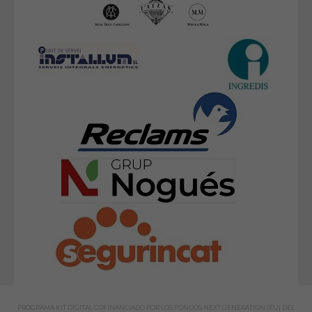
PROGRAMA KIT DIGITAL COFINANCIADO POR LOS FONDOS NEXT GENERATION (EU) DEL