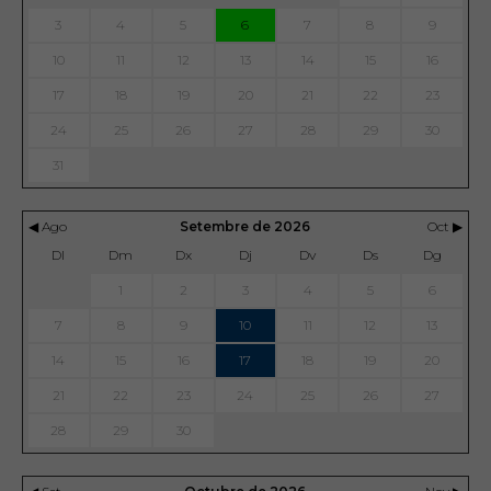
3
4
5
6
7
8
9
10
11
12
13
14
15
16
17
18
19
20
21
22
23
24
25
26
27
28
29
30
31
◀ Ago
Setembre de 2026
Oct ▶
Dl
Dm
Dx
Dj
Dv
Ds
Dg
1
2
3
4
5
6
7
8
9
10
11
12
13
14
15
16
17
18
19
20
21
22
23
24
25
26
27
28
29
30