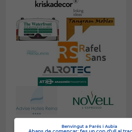
Benvingut a Parés i Aubia
Abans de començar: fes un cop d'ull al tr