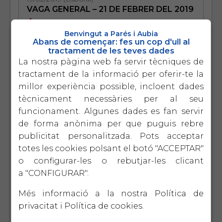
VAGA GENERAL – 21 DE FEBRER DEL 2019
+
Benvingut a Parés i Aubia
Abans de començar: fes un cop d'ull al
tractament de les teves dades
16/01/2019 (Laboral)
SOUS 2019, PENSIONS I NOVETATS
La nostra pàgina web fa servir tècniques de
AUTONOMS
tractament de la informació per oferir-te la
+
millor experiència possible, incloent dades
tècnicament necessàries per al seu
funcionament. Algunes dades es fan servir
02/01/2019 (Laboral)
MODEL 111 4T 2018
de forma anònima per que puguis rebre
+
publicitat personalitzada. Pots acceptar
totes les cookies polsant el botó "ACCEPTAR"
o configurar-les o rebutjar-les clicant
a "CONFIGURAR".
Fiscal
Més informació a la nostra
Política de
privacitat
i
Política de cookies
.
27/11/2019 (Fiscal)