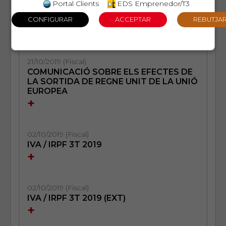
Portal Clients
EDS Emprenedor/T3
ACCIONS PER REBAIXAR LA SEVA
LIQUIDACIÓ DE L’IRPF DEL 2019
+
21/10/2019 (Fiscal)
COMUNICACIÓ SOBRE ELS EFECTES DE
LA SORTIDA DE REGNE UNIT DE LA UNIÓ
EUROPEA
+
02/10/2019 (Fiscal)
IVA / IRPF 3T 2019
+
02/10/2019 (Fiscal)
IVA / IRPF 3T 2019 (EXT)
+