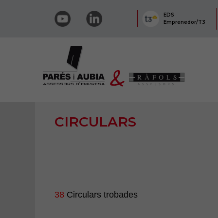
EDS
Emprenedor/T3
CIRCULARS
38
Circulars trobades