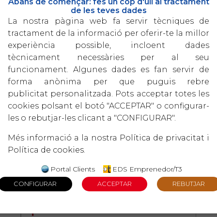
Abans de començar: fes un cop d'ull al tractament
de les teves dades
02/06/2025 (Fiscal)
La nostra pàgina web fa servir tècniques de
NOVES OBLIGACIONS PER ALS
tractament de la informació per oferir-te la millor
ARRENDADORS D’ALLOTJAMENTS DE
experiència possible, incloent dades
CURTA DURADA
+
tècnicament necessàries per al seu
funcionament. Algunes dades es fan servir de
forma anònima per que puguis rebre
07/04/2025 (Fiscal)
publicitat personalitzada. Pots acceptar totes les
CAMPANYA RENDA 2024
cookies polsant el botó "ACCEPTAR" o configurar-
+
les o rebutjar-les clicant a "CONFIGURAR".
Més informació a la nostra
Política de privacitat
i
02/04/2025 (Fiscal)
IVA / IRPF 1T 2025 (EXT)
Política de cookies
.
+
Portal Clients
EDS Emprenedor/T3
02/04/2025 (Fiscal)
IVA / IRPF 1T 2025 (INT)
+