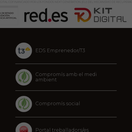
GITAL COFINANCIADO POR LOS FONDOS NEXT GENERATION (EU) DEL MECANISMO DE RECUPERAC
EDS Emprenedor/T3
Compromís amb el medi
ambient
Compromís social
Portal treballadors/es