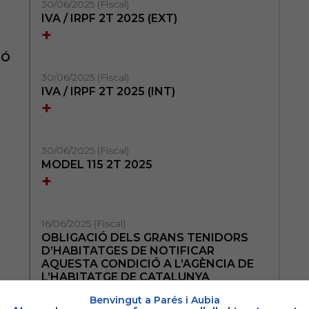
30/06/2025 (Fiscal)
IVA / IRPF 2T 2025 (EXT)
+
IÓ
30/06/2025 (Fiscal)
IVA / IRPF 2T 2025 (INT)
+
30/06/2025 (Fiscal)
MODEL 115 2T 2025
+
16/06/2025 (Fiscal)
OBLIGACIÓ DELS GRANS TENIDORS
D’HABITATGES DE NOTIFICAR
AQUESTA CONDICIÓ A L’AGÈNCIA DE
L’HABITATGE DE CATALUNYA
+
Benvingut a Parés i Aubia