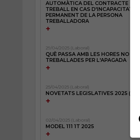
AUTOMÀTICA DEL CONTRACTE DE
TREBALL EN CAS D'INCAPACITAT
PERMANENT DE LA PERSONA
TREBALLADORA
+
29/04/2025 (Laboral)
QUÈ PASSA AMB LES HORES NO
TREBALLADES PER L'APAGADA
+
25/04/2025 (Laboral)
NOVETATS LEGISLATIVES 2025 (3)
+
02/04/2025 (Laboral)
MODEL 111 1T 2025
+