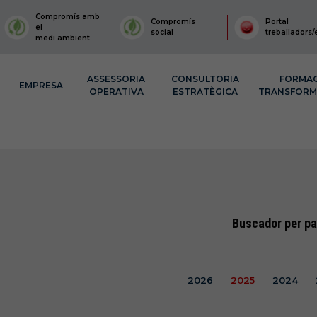
Compromís amb
Compromís
Portal
el
social
treballadors/
medi ambient
ASSESSORIA
CONSULTORIA
FORMA
EMPRESA
OPERATIVA
ESTRATÈGICA
TRANSFOR
Buscador per pa
2026
2025
2024