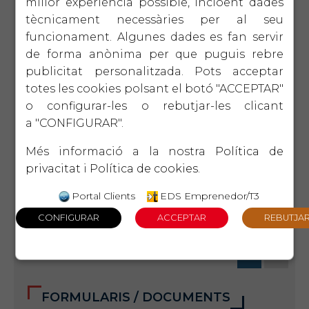
millor experiència possible, incloent dades
tècnicament necessàries per al seu
funcionament. Algunes dades es fan servir
04/04/2019 (Laboral)
Nota informativa rectificació terminis
de forma anònima per que puguis rebre
presentació Model 111 1T 2019
publicitat personalitzada. Pots acceptar
totes les cookies polsant el botó "ACCEPTAR"
o configurar-les o rebutjar-les clicant
02/04/2019 (Laboral)
a "CONFIGURAR".
Model 111 1T 2019
Més informació a la nostra
Política de
privacitat
i
Política de cookies
.
29/03/2019 (Laboral)
Portal Clients
EDS Emprenedor/T3
Subvencions a la contractació de la
Generalitat de Catalunya
1
2
FORMULARIS / DOCUMENTS