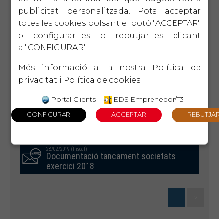
publicitat personalitzada. Pots acceptar
totes les cookies polsant el botó "ACCEPTAR"
20/03/2019 (Fiscal)
Notificacions electròniques en l’àmbit
o configurar-les o rebutjar-les clicant
de l’Agència Tributària de Catalunya i
a "CONFIGURAR".
BASE Gestió Ingressos Diputació
Tarragona
Més informació a la nostra
Política de
privacitat
i
Política de cookies
.
08/03/2019 (Fiscal)
Portal Clients
EDS Emprenedor/T3
Model 720 - Obligació d'informar sobre
béns i drets a l'estranger 2018
28/02/2019 (Fiscal)
Documentació tancament societats
exercici 2018
1
2