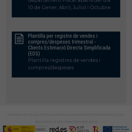
departament Fiscal abans del dia
10 de Gener, Abril, Juliol i Octubre
Plantilla per registre de vendes i
compres/despeses trimestral -
Clients Estimació Directa Simplificada
(EDS)
Plantilla registres de vendes i
compres/despeses
PROGRAMA KIT DIGITAL COFINANCIADO POR LOS FONDOS NEXT GENERATION (EU) DEL
MECANISMO DE RECUPERACIÓN Y RESILENCIA