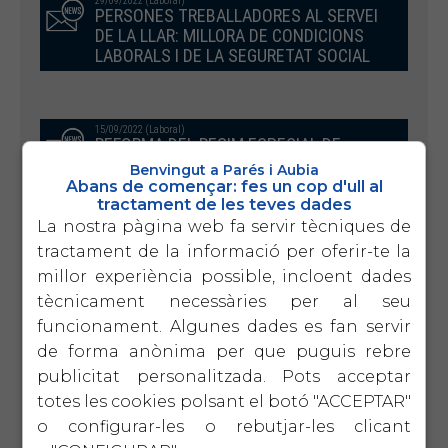
29/09/2022 (Laboral)
PERSONES TREBALLADORES AL SERVEI
DE LA LLAR: MILLORA DE CONDICIONS
LABORALS I DE LA SEGURETAT SOCIAL
15/09/2022 (Laboral)
REFORMA DEL REGIM ESPECIAL DE
TREBALLADORS AUTÒNOMS
Benvingut a Parés i Aubia
Abans de començar: fes un cop d'ull al
tractament de les teves dades
La nostra pàgina web fa servir tècniques de
20/06/2022 (Laboral)
tractament de la informació per oferir-te la
RECORDATORI TERMINI DE CANVI DE
BASES DE COTITZACIÓ –
millor experiència possible, incloent dades
TREBALLADORS AUTÒNOMS JUNY
tècnicament necessàries per al seu
2022
funcionament. Algunes dades es fan servir
de forma anònima per que puguis rebre
publicitat personalitzada. Pots acceptar
04/04/2022 (Laboral)
totes les cookies polsant el botó "ACCEPTAR"
Model 111 1T 2022
o configurar-les o rebutjar-les clicant