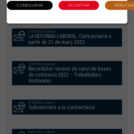
04/04/2022 (Laboral)
Model 111 1T 2022
21/03/2022 (Laboral)
LA REFORMA LABORAL: Contractació a
partir de 31 de març 2022
16/03/2022 (Laboral)
Recordatori termini de canvi de bases
de cotització 2022 – Treballadors
Autònoms
07/03/2022 (Laboral)
Subvencions a la contractació
04/01/2022 (Laboral)