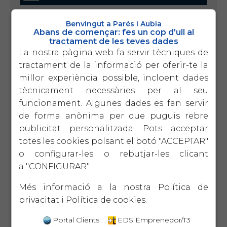
Benvingut a Parés i Aubia
Abans de començar: fes un cop d'ull al
29/09/2022 (Laboral)
tractament de les teves dades
PERSONES TREBALLADORES AL SERVEI
DE LA LLAR: MILLORA DE CONDICIONS
La nostra pàgina web fa servir tècniques de
LABORALS I DE LA SEGURETAT SOCIAL
tractament de la informació per oferir-te la
millor experiència possible, incloent dades
tècnicament necessàries per al seu
15/09/2022 (Laboral)
funcionament. Algunes dades es fan servir
REFORMA DEL REGIM ESPECIAL DE
de forma anònima per que puguis rebre
TREBALLADORS AUTÒNOMS
publicitat personalitzada. Pots acceptar
totes les cookies polsant el botó "ACCEPTAR"
o configurar-les o rebutjar-les clicant
20/06/2022 (Laboral)
RECORDATORI TERMINI DE CANVI DE
a "CONFIGURAR".
BASES DE COTITZACIÓ –
TREBALLADORS AUTÒNOMS JUNY
Més informació a la nostra
Política de
2022
privacitat
i
Política de cookies
.
Portal Clients
EDS Emprenedor/T3