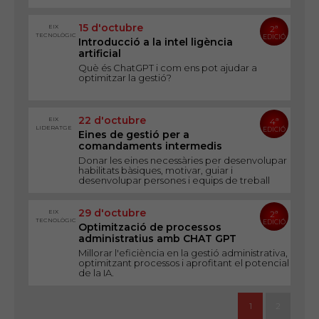
15 d'octubre
EIX
2ª
TECNOLÒGIC
EDICIÓ
Introducció a la intel ligència
artificial
Què és ChatGPT i com ens pot ajudar a
optimitzar la gestió?
22 d'octubre
EIX
4ª
LIDERATGE
EDICIÓ
Eines de gestió per a
comandaments intermedis
Donar les eines necessàries per desenvolupar
habilitats bàsiques, motivar, guiar i
desenvolupar persones i equips de treball
29 d'octubre
EIX
2ª
TECNOLÒGIC
EDICIÓ
Optimització de processos
administratius amb CHAT GPT
Millorar l'eficiència en la gestió administrativa,
optimitzant processos i aprofitant el potencial
de la IA.
1
2