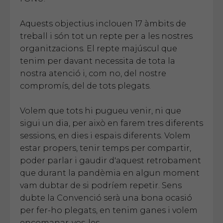
Aquests objectius inclouen 17 àmbits de
treball i són tot un repte per a les nostres
organitzacions. El repte majúscul que
tenim per davant necessita de tota la
nostra atenció i, com no, del nostre
compromís, del de tots plegats.
Volem que tots hi pugueu venir, ni que
sigui un dia, per això en farem tres diferents
sessions, en dies i espais diferents. Volem
estar propers, tenir temps per compartir,
poder parlar i gaudir d'aquest retrobament
que durant la pandèmia en algun moment
vam dubtar de si podríem repetir. Sens
dubte la Convenció serà una bona ocasió
per fer-ho plegats, en tenim ganes i volem
encomanar-vos-les.