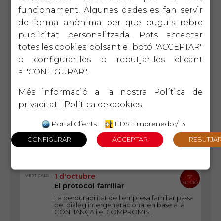
funcionament. Algunes dades es fan servir
ACCIONS FORMATIVES
de forma anònima per que puguis rebre
publicitat personalitzada. Pots acceptar
10 de setembre
EIX PDGE
NOU
totes les cookies polsant el botó "ACCEPTAR"
EDICIÓ
El Controller. Claus per millorar el
resultats de l empresa
o configurar-les o rebutjar-les clicant
Entendre com el controller pot marcar la
a "CONFIGURAR".
diferència entre gestionar a " a cegues" o
dirigir l empresa amb informació calu i pendre
decisions estratègiques.
Més informació a la nostra
Política de
privacitat
i
Política de cookies
.
17 de setembre
EIX
NOU
LIDERATGE
EDICIÓ
Lideratge productiu
Portal Clients
EDS Emprenedor/T3
Un taller pràctic per millorar la productivitat
pròpia i la de l equip amb un lideratge
autèntic i sostenible
1 d'octubre
VERTICALS
5ª
EDICIÓ
El protocol familiar
La perdurabilitat de l'empresa familiar passa
pel diàleg intergeneracional en base a la
CONFIANÇA i el COMPROMÍS.