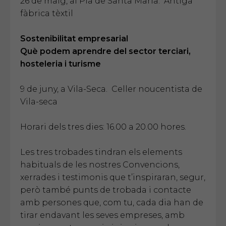
26 de maig, al Pla de Santa Maria. Antiga
fàbrica tèxtil
Sostenibilitat empresarial
Què podem aprendre del sector terciari,
hosteleria i turisme
9 de juny, a Vila-Seca. Celler noucentista de
Vila-seca
Horari dels tres dies: 16.00 a 20.00 hores.
Les tres trobades tindran els elements
habituals de les nostres Convencions,
xerrades i testimonis que t’inspiraran, segur,
però també punts de trobada i contacte
amb persones que, com tu, cada dia han de
tirar endavant les seves empreses, amb