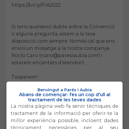
https://bit.ly/PiA2022
Si tens qualsevol dubte sobre la Convenció
o alguna pregunta, estem a la teva
disposició com sempre. Només cal que ens
enviïs un missatge a la nostra companya
Rocío Caro (
rcaro@paresiaubia.com
) i
estarem encantats d’atendre’t.
T’esperem!
Benvingut a Parés i Aubia
Anton Aubia i Marc Parés
Abans de començar: fes un cop d'ull al
tractament de les teves dades
La nostra pàgina web fa servir tècniques de
tractament de la informació per oferir-te la
millor experiència possible, incloent dades
tècnicament necessàries per al seu