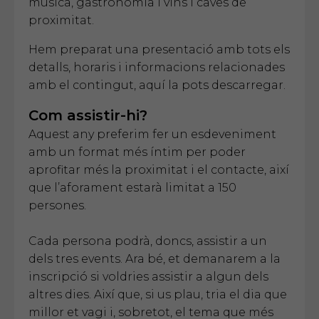
musica, gastronomia i vins i caves de
proximitat.
Hem preparat una presentació amb tots els
detalls, horaris i informacions relacionades
amb el contingut,
aquí
la pots descarregar.
Com assistir-hi?
Aquest any preferim fer un esdeveniment
amb un format més íntim per poder
aprofitar més la proximitat i el contacte, així
que l’aforament estarà limitat a 150
persones.
Cada persona podrà, doncs, assistir a un
dels tres events. Ara bé, et demanarem a la
inscripció si voldries assistir a algun dels
altres dies. Així que, si us plau, tria el dia que
millor et vagi i, sobretot, el tema que més