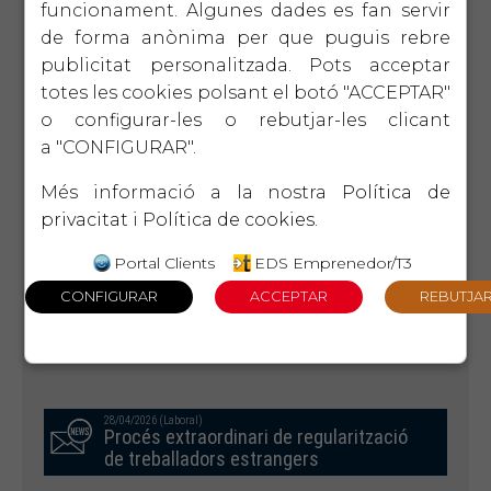
funcionament. Algunes dades es fan servir
de forma anònima per que puguis rebre
08/07/2026 (Laboral)
publicitat personalitzada. Pots acceptar
Mesures preventives davant les altes
temperatures als llocs de treball
totes les cookies polsant el botó "ACCEPTAR"
o configurar-les o rebutjar-les clicant
a "CONFIGURAR".
06/07/2026 (Laboral)
Webinar: Registre jornada i
Més informació a la nostra
Política de
demostració de l'eïna de fitxatge de
privacitat
i
Política de cookies
.
Vunkers
Portal Clients
EDS Emprenedor/T3
02/07/2026 (Laboral)
Model 111 2T 2026
28/04/2026 (Laboral)
Procés extraordinari de regularització
de treballadors estrangers