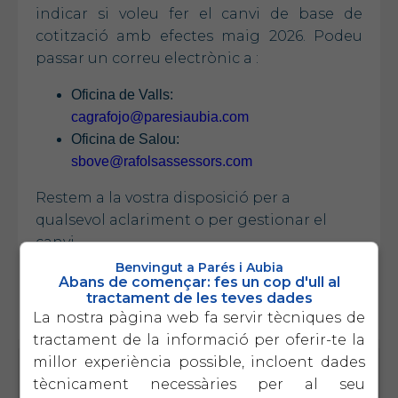
indicar si voleu fer el canvi de base de
cotització amb efectes maig 2026. Podeu
passar un correu electrònic a :
Oficina de Valls:
cagrafojo@paresiaubia.com
Oficina de Salou:
sbove@rafolsassessors.com
Restem a la vostra disposició per a
qualsevol aclariment o per gestionar el
canvi.
Benvingut a Parés i Aubia
Atentament,
Abans de començar: fes un cop d'ull al
tractament de les teves dades
La nostra pàgina web fa servir tècniques de
tractament de la informació per oferir-te la
millor experiència possible, incloent dades
CIRCULARS RELACIONADES
tècnicament necessàries per al seu