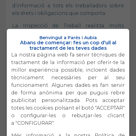
d’informació a tots els treballadors sobre
els drets i obligacions que comporta.
La Inspecció de Treball realitza molts
controls sobre el compliment d’aquesta
Benvingut a Parés i Aubia
obligació.
Abans de començar: fes un cop d'ull al
tractament de les teves dades
En alguns ajuts ja és requisit per accedir-hi
La nostra pàgina web fa servir tècniques de
el fet de tenir-lo fet i implantat.
tractament de la informació per oferir-te la
millor experiència possible, incloent dades
Recordeu que nosaltres oferim aquest
tècnicament necessàries per al seu
servei,
compte amb trucades alarmistes de
funcionament. Algunes dades es fan servir
proveïdors dubtosos.
Truqueu-nos si voleu
de forma anònima per que puguis rebre
que us fem pressupost o voleu més
publicitat personalitzada. Pots acceptar
informació.
totes les cookies polsant el botó "ACCEPTAR"
o configurar-les o rebutjar-les clicant
Per a més informació, restem com sempre a
a "CONFIGURAR".
la seva disposició
Més informació a la nostra
Política de