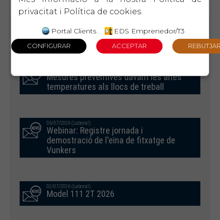
privacitat
i
Política de cookies
.
Portal Clients
EDS Emprenedor/T3
CIRCULARS RELACIONADES
08/07/2026 (Laboral)
Mesures preventives davant les altes
temperatures als llocs de treball
06/07/2026 (Laboral)
Webinar: Registre jornada i
demostració de l'eïna de fitxatge de
Vunkers
02/07/2026 (Laboral)
Model 111 2T 2026