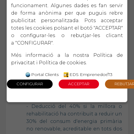
funcionament. Algunes dades es fan servir
percentatges de reducció:
de forma anònima per que puguis rebre
- Deducció del 20% de les quantitats
publicitat personalitzada. Pots acceptar
invertides en l'obra rehabilitació en
totes les cookies polsant el botó "ACCEPTAR"
cas d'obres que millorin l'eficiència
o configurar-les o rebutjar-les clicant
energètica i redueixin, almenys, un 7%
a "CONFIGURAR".
de demanda de calefacció i
Més informació a la nostra
Política de
refrigeració de l'habitatge. També
privacitat
i
Política de cookies
.
aplicable per a qualsevol habitatge
destinat a lloguer sempre que
Portal Clients
EDS Emprenedor/T3
aquesta es llogui abans del 31 de
desembre de 2023 amb un màxim de
deducció de 5.000 euros.
- Deducció del 40% si la millora o
rehabilitació ha contribuït a reduir un
30% del consum d'energia primària
no renovable, acreditable en tots dos