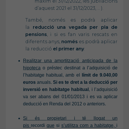
màxim el 31/12/2022, les jubilacions
d’aquest 2021 el 31/12/2023, ... ).
També, només es podrà aplicar
la
reducció una vegada per pla de
pensions
, i si es fan varis rescats en
diferents anys,
només
es podrà aplicar
la reducció
el primer any
.
Realitzar una amortització anticipada de la
hipoteca
o préstec destinat a l’adquisició de
l’habitatge habitual, amb el
límit de 9.040,00
euros
anuals.
Si es te dret a la deducció per
inversió en habitatge habitual
, i l’adquisició
va ser abans del 01/01/2013 i es va aplicar
deducció en Renda del 2012 o anteriors.
Si és propietari i té llogat un
pis
recordi
que
si
s’utilitza com a habitatge,
i