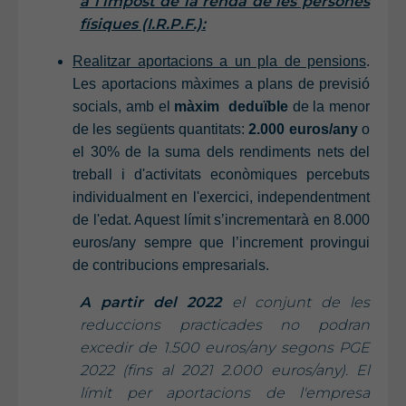
a l’impost de la renda de les persones
físiques (I.R.P.F.):
Realitzar aportacions a un pla de pensions
.
Les aportacions màximes a plans de previsió
socials, amb el
màxim deduïble
de la menor
de les següents quantitats:
2.000 euros/any
o
el 30% de la suma dels rendiments nets del
treball i d'activitats econòmiques percebuts
individualment en l'exercici, independentment
de l'edat. Aquest límit s’incrementarà en 8.000
euros/any sempre que l’increment provingui
de contribucions empresarials.
A partir del 2022
el conjunt de les
reduccions practicades no podran
excedir de 1.500 euros/any segons PGE
2022 (fins al 2021 2.000 euros/any). E
l
límit per aportacions de l'empresa