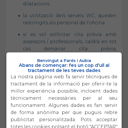
dilatacions
la utilització dels serveis WC, queden
restringits als personal de l’oficina
si es vol sol·licitar cita prèvia amb
assessors / professionals, caldrà en tot
cas demanar cita prèvia,
preferiblement per e-mail al propi
Benvingut a Parés i Aubia
professional o bé telefònicament
Abans de començar: fes un cop d'ull al
tractament de les teves dades
si és possible es realitzaran les
La nostra pàgina web fa servir tècniques de
reunions de forma telefònica o
tractament de la informació per oferir-te la
telemàtica de forma preferent, sinó
millor experiència possible, incloent dades
presencialment, sempre però amb dia
tècnicament necessàries per al seu
i hora prèvia assignada
funcionament. Algunes dades es fan servir
de forma anònima per que puguis rebre
Aquests requisits són pel
publicitat personalitzada. Pots acceptar
compliment de les mesures de
totes les cookies polsant el botó "ACCEPTAR"