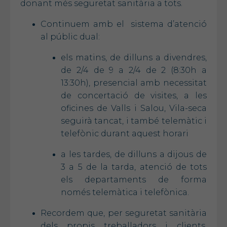
donant més seguretat sanitària a tots.
Continuem amb el sistema d’atenció
al públic dual:
els matins, de dilluns a divendres,
de 2/4 de 9 a 2/4 de 2 (8:30h a
13:30h), presencial amb necessitat
de concertació de visites, a les
oficines de Valls i Salou, Vila-seca
seguirà tancat, i també telemàtic i
telefònic durant aquest horari
a les tardes, de dilluns a dijous de
3 a 5 de la tarda, atenció de tots
els departaments de forma
només telemàtica i telefònica.
Recordem que, per seguretat sanitària
dels propis treballadors i clients,