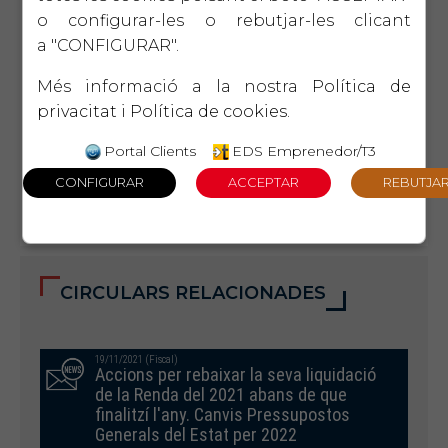
seguretat sanitària i alhora per
o configurar-les o rebutjar-les clicant
mantenir un servei d’atenció
a "CONFIGURAR".
professional i personalitzat.
Més informació a la nostra
Política de
privacitat
i
Política de cookies
.
Gràcies,
Portal Clients
EDS Emprenedor/T3
Departament Fiscal
CIRCULARS RELACIONADES
19/11/2021 (Fiscal)
Accions per rebaixar la seva liquidació
de la Renda del 2021 abans de que
finalitzí l'any. Canvis Pressupostos
Generals del Estat per 2022