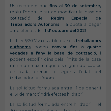
Us recordem que
fins al 30 de setembre,
teniu l’oportunitat de modificar la base de
cotització del
Règim Especial de
Treballadors Autònoms
i la quota a pagar
amb efectes de l’
1
d’ octubre del 2021.
La Llei 6/2017 va establir que els
treballadors
autònoms
poden
canviar fins a quatre
vegades a l'any la
base de cotització
, i
podent escollir dins dels límits de la base
mínima i màxima que els siguin aplicables
en cada exercici i segons l’edat del
treballador autònom.
La sol·licitud formulada entre l'1 de gener i
el 31 de març tindrà efectes l'1 d'abril
La sol·licitud formulada entre l'1 d'abril i el
30 de juny tindrà efectes l'1 de juliol