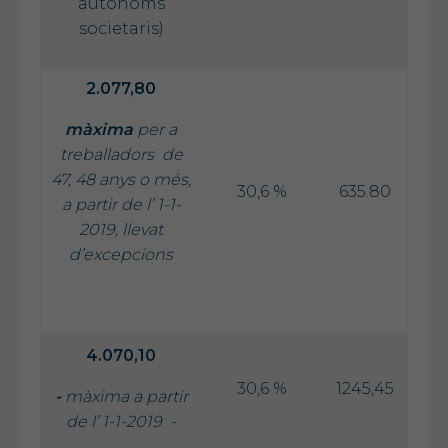
autònoms
societaris)
2.077,80
màxima
per a
treballadors de
47, 48 anys o més,
30,6 %
635.80
a partir de l’ 1-1-
2019, llevat
d’excepcions
4.070,10
30,6 %
1245,45
-
màxima a partir
de l’ 1-1-2019 -