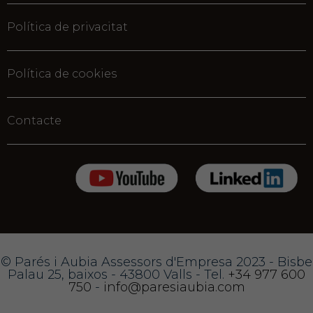
Política de privacitat
Política de cookies
Contacte
© Parés i Aubia Assessors d'Empresa 2023 - Bisbe
Palau 25, baixos - 43800 Valls - Tel.
+34 977 600
750
-
info@paresiaubia.com