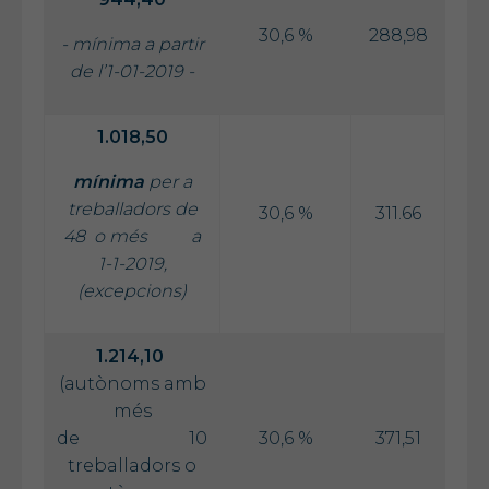
30,6 %
288,98
- mínima a partir
de l’1-01-2019 -
1.018,50
mínima
per a
treballadors de
30,6 %
311.66
48 o més a
1-1-2019,
(excepcions)
1.214,10
(autònoms amb
més
de 10
30,6 %
371,51
treballadors o