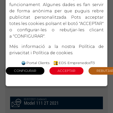
Departament Laboral
funcionament. Algunes dades es fan servir
de forma anònima per que puguis rebre
publicitat personalitzada. Pots acceptar
10/11/2021 (Laboral)
Comprovació de dades model 145 -
totes les cookies polsant el botó "ACCEPTAR"
2021
o configurar-les o rebutjar-les clicant
a "CONFIGURAR".
Més informació a la nostra
Política de
30/09/2021 (Laboral)
Model 111 3T 2021
privacitat
i
Política de cookies
.
Portal Clients
EDS Emprenedor/T3
15/09/2021 (Laboral)
Treballadors autònoms - Canvi de
bases de cotització 2021
02/07/2021 (Laboral)
Model 111 2T 2021