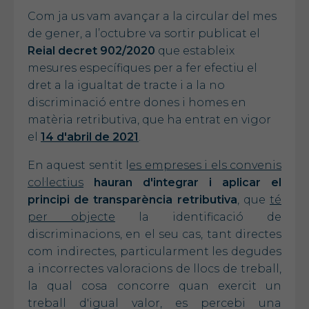
Com ja us vam avançar a la circular del mes
de gener, a l’octubre va sortir publicat el
Reial decret 902/2020
que estableix
mesures específiques per a fer efectiu el
dret a la igualtat de tracte i a la no
discriminació entre dones i homes en
matèria retributiva, que ha entrat en vigor
el
14 d'abril de 2021
.
En aquest sentit l
es empreses i els convenis
col·lectius
hauran d'integrar i aplicar el
principi de transparència retributiva
, que
té
per objecte
la identificació de
discriminacions, en el seu cas, tant directes
com indirectes, particularment les degudes
a incorrectes valoracions de llocs de treball,
la qual cosa concorre quan exercit un
treball d'igual valor, es percebi una