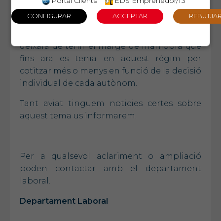
Portal Clients
EDS Emprenedor/T3
treballadors d’aquest règim.
La nostra opinió al respecte es que no serà
una bona notícia pel col·lectiu, ja que es
deixarà de tenir el marge de maniobra que
fins ara es tenia en aquest règim per
cotitzar més o menys en funció de la decisió
individual de cada autònom.
Tant aviat tinguem noticies certes sobre
aquest tema us informarem.
Per a qualsevol aclariment o ampliació
poden contactar amb el departament
laboral.
Departament Laboral