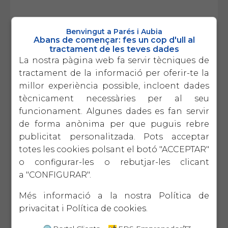
PREVISIÓ DE CANVIS EN EL SISTEMA DE
Benvingut a Parés i Aubia
COTITZACIÓ DELS TREBALLADORS
Abans de començar: fes un cop d'ull al
AUTÒNOMS:
tractament de les teves dades
La nostra pàgina web fa servir tècniques de
Com ja us hem anat comentat en els
tractament de la informació per oferir-te la
darrers anys, s’està estudiant un nou
millor experiència possible, incloent dades
sistema de cotització pels treballadors
tècnicament necessàries per al seu
autònoms per tal de què cotitzin pels
funcionament. Algunes dades es fan servir
rendiments nets, o sigui d’alguna forma
de forma anònima per que puguis rebre
anar assimilant aquest règim al règim
publicitat personalitzada. Pots acceptar
general. Sembla que aquesta mesura la
totes les cookies polsant el botó "ACCEPTAR"
volen fer efectiva a partir de l’any 2022.
o configurar-les o rebutjar-les clicant
a "CONFIGURAR".
S’estan negociant les condicions d’aquest
nou sistema de cotització amb els diferents
Més informació a la nostra
Política de
agents socials però de moment encara hi
privacitat
i
Política de cookies
.
ha moltes incògnites de com afectarà als