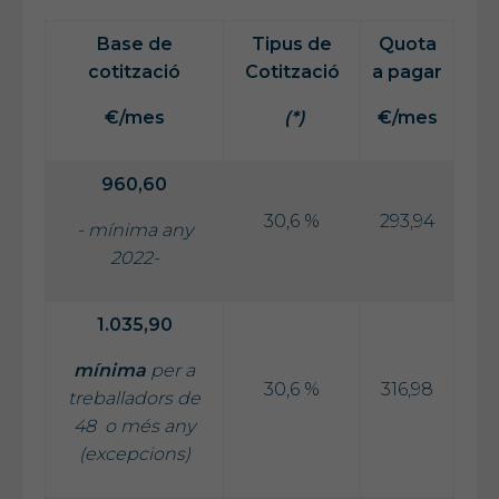
Base de
Tipus de
Quota
cotització
Cotització
a pagar
€/mes
(*)
€/mes
960,60
30,6 %
293,94
- mínima any
2022-
1.035,90
mínima
per a
30,6 %
316,98
treballadors de
48 o més any
(excepcions)