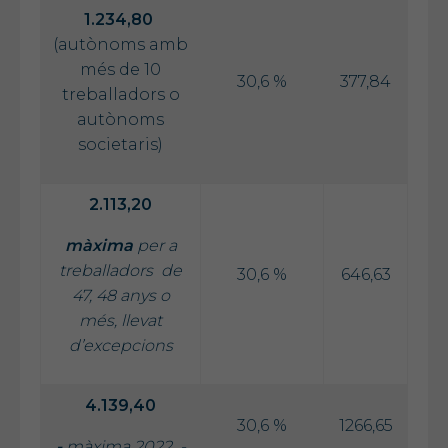
1.234,80
(autònoms amb
més de 10
30,6 %
377,84
treballadors o
autònoms
societaris)
2.113,20
màxima
per a
treballadors de
30,6 %
646,63
47, 48 anys o
més, llevat
d’excepcions
4.139,40
30,6 %
1266,65
-
màxima 2022 -