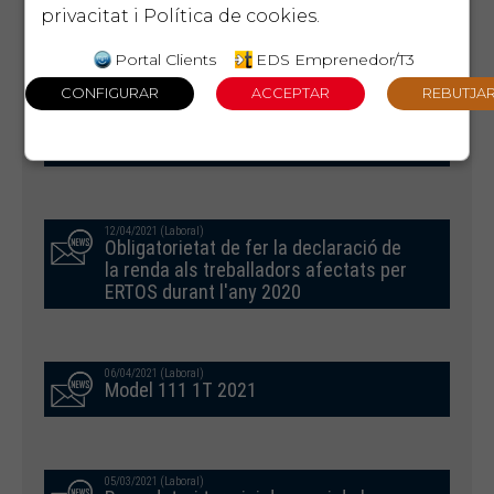
02/07/2021 (Laboral)
privacitat
i
Política de cookies
.
Model 111 2T 2021
Portal Clients
EDS Emprenedor/T3
04/05/2021 (Laboral)
Registre d'igualtat protocols
d'assetjament
12/04/2021 (Laboral)
Obligatorietat de fer la declaració de
la renda als treballadors afectats per
ERTOS durant l'any 2020
06/04/2021 (Laboral)
Model 111 1T 2021
05/03/2021 (Laboral)