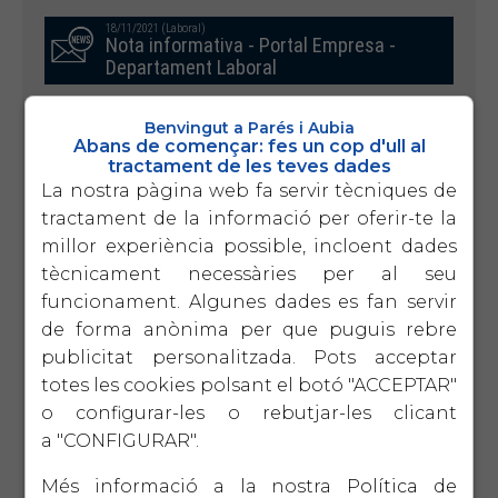
18/11/2021 (Laboral)
Nota informativa - Portal Empresa -
Departament Laboral
Benvingut a Parés i Aubia
Abans de començar: fes un cop d'ull al
10/11/2021 (Laboral)
Comprovació de dades model 145 -
tractament de les teves dades
2021
La nostra pàgina web fa servir tècniques de
tractament de la informació per oferir-te la
millor experiència possible, incloent dades
tècnicament necessàries per al seu
30/09/2021 (Laboral)
Model 111 3T 2021
funcionament. Algunes dades es fan servir
de forma anònima per que puguis rebre
publicitat personalitzada. Pots acceptar
15/09/2021 (Laboral)
totes les cookies polsant el botó "ACCEPTAR"
Treballadors autònoms - Canvi de
o configurar-les o rebutjar-les clicant
bases de cotització 2021
a "CONFIGURAR".
Més informació a la nostra
Política de