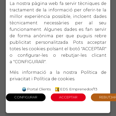
de R+D+I
La nostra pàgina web fa servir tècniques de
tractament de la informació per oferir-te la
millor experiència possible, incloent dades
15/11/2013 (Ajuts i Subvencions)
tècnicament necessàries per al seu
Ajuts Expansiona't - Programa de
Creixement i Diversificació de Mercats
funcionament. Algunes dades es fan servir
de forma anònima per que puguis rebre
publicitat personalitzada. Pots acceptar
totes les cookies polsant el botó "ACCEPTAR"
15/11/2013 (Ajuts i Subvencions)
Programa Estatal Emplea 2014: Ajuts
o configurar-les o rebutjar-les clicant
per a la contractació i formació de
a "CONFIGURAR".
tècnics per activitats de I+D+I en
empreses
Més informació a la nostra
Política de
privacitat
i
Política de cookies
.
31/10/2013 (Ajuts i Subvencions)
Portal Clients
EDS Emprenedor/T3
Nova convocatòria d'ajuts a les
actuacions contemplades en el
programa estatal d'I+D+I