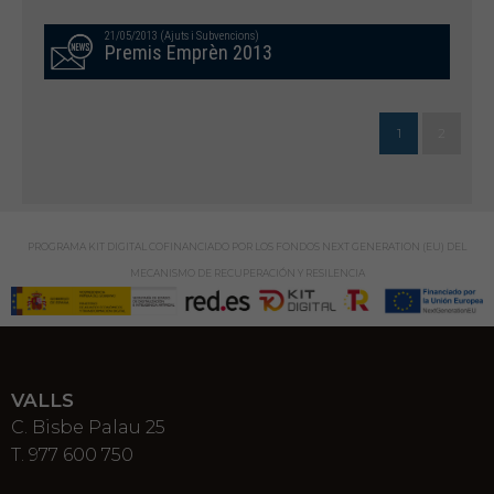
21/05/2013 (Ajuts i Subvencions)
Premis Emprèn 2013
1
2
PROGRAMA KIT DIGITAL COFINANCIADO POR LOS FONDOS NEXT GENERATION (EU) DEL
MECANISMO DE RECUPERACIÓN Y RESILENCIA
VALLS
C. Bisbe Palau 25
T. 977 600 750