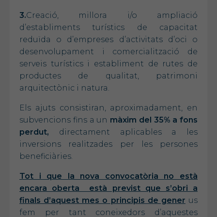
3.
Creació, millora i/o ampliació
d’establiments turístics de capacitat
reduïda o d’empreses d’activitats d’oci o
desenvolupament i comercialització de
serveis turístics i establiment de rutes de
productes de qualitat, patrimoni
arquitectònic i natura.
Els ajuts consistiran, aproximadament, en
subvencions fins a un
màxim del 35% a fons
perdut,
directament aplicables a les
inversions realitzades per les persones
beneficiàries.
Tot i que la nova convocatòria no està
encara oberta està previst que s’obri a
finals d’aquest mes o principis de gener
us
fem per tant coneixedors d’aquestes