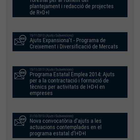
plantejament i redacció de projectes
de R+D+I
15/11/2013 (Ajuts i Subvencions)
Ajuts Expansiona't - Programa de
Creixement i Diversificació de Mercats
15/11/2013 (Ajuts i Subvencions)
Programa Estatal Emplea 2014: Ajuts
per a la contractació i formació de
tècnics per activitats de I+D+I en
empreses
31/10/2013 (Ajuts i Subvencions)
Nova convocatòria d'ajuts a les
actuacions contemplades en el
programa estatal d'I+D+I