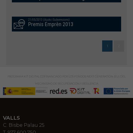
21/05/2013 (Ajuts i Subvencions)
Premis Emprèn 2013
1
2
PROGRAMA KIT DIGITAL COFINANCIADO POR LOS FONDOS NEXT GENERATION (EU) DEL
MECANISMO DE RECUPERACIÓN Y RESILENCIA
VALLS
C. Bisbe Palau 25
T. 977 600 750