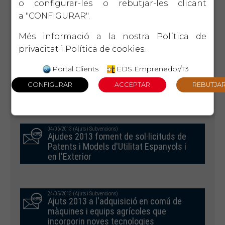
o configurar-les o rebutjar-les clicant
a "CONFIGURAR".
04/07/2013 (Ajuts i Subvencions)
Ajuts 2013 Elaboració i implantació de
Més informació a la nostra
Política de
Plans d'Igualtat
privacitat
i
Política de cookies
.
Portal Clients
EDS Emprenedor/T3
19/06/2013 (Ajuts i Subvencions)
Ajudes Programa Innoempresa 2013
04/06/2013 (Ajuts i Subvencions)
Ajudes 2013 foment de sol·licituds de
Patents i Models d'Utilitat Espanyols i
en l'Exterior
24/05/2013 (Ajuts i Subvencions)
Ajuts 2013 a l'adquisició en comú de
màquines i equips agrícoles que
incorporin noves tecnologies