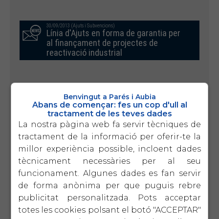
30/09/2013 (Ajuts i Subvencions)
Línia d'Ajuts en forma de garantia per
al finançament de projectes de
reactivació industrial
20/09/2013 (Ajuts i Subvencions)
Préstecs i+i 2013
Benvingut a Parés i Aubia
Abans de començar: fes un cop d'ull al
tractament de les teves dades
La nostra pàgina web fa servir tècniques de
tractament de la informació per oferir-te la
21/08/2013 (Ajuts i Subvencions)
Ajuts al Comerç, Artesania i Moda
millor experiència possible, incloent dades
2013
tècnicament necessàries per al seu
funcionament. Algunes dades es fan servir
de forma anònima per que puguis rebre
15/07/2013 (Ajuts i Subvencions)
Nova línia de finançament per a
publicitat personalitzada. Pots acceptar
emprenedors, autònoms i comerços
totes les cookies polsant el botó "ACCEPTAR"