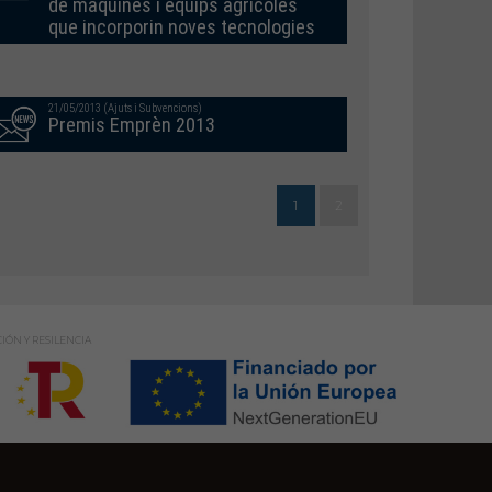
de màquines i equips agrícoles
que incorporin noves tecnologies
21/05/2013 (Ajuts i Subvencions)
Premis Emprèn 2013
1
2
IÓN Y RESILENCIA