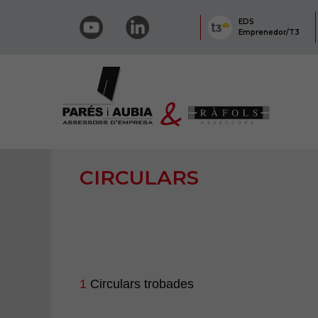
EDS
Emprenedor/T3
CIRCULARS
1
Circulars trobades