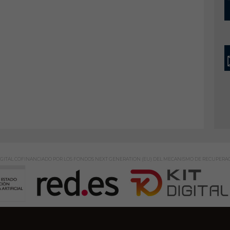
GITAL COFINANCIADO POR LOS FONDOS NEXT GENERATION (EU) DEL MECANISMO DE RECUPERAC