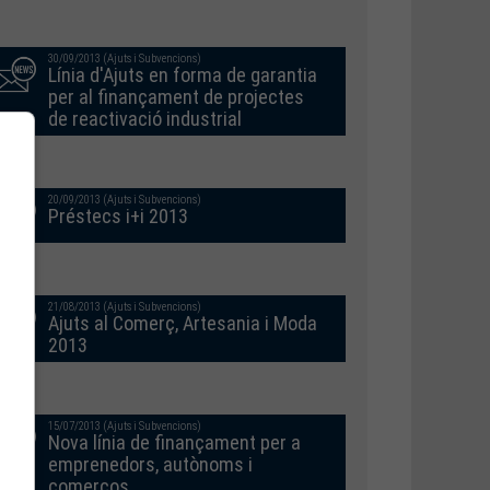
30/09/2013 (Ajuts i Subvencions)
Línia d'Ajuts en forma de garantia
per al finançament de projectes
de reactivació industrial
20/09/2013 (Ajuts i Subvencions)
Préstecs i+i 2013
21/08/2013 (Ajuts i Subvencions)
Ajuts al Comerç, Artesania i Moda
2013
15/07/2013 (Ajuts i Subvencions)
Nova línia de finançament per a
emprenedors, autònoms i
comerços