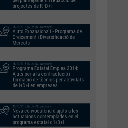
del plantejament i redacció de
projectes de R+D+I
15/11/2013 (Ajuts i Subvencions)
Ajuts Expansiona't - Programa de
Creixement i Diversificació de
Mercats
15/11/2013 (Ajuts i Subvencions)
Programa Estatal Emplea 2014:
Ajuts per a la contractació i
formació de tècnics per activitats
de I+D+I en empreses
31/10/2013 (Ajuts i Subvencions)
Nova convocatòria d'ajuts a les
actuacions contemplades en el
programa estatal d'I+D+I