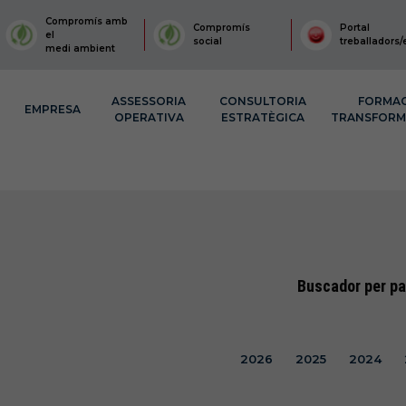
Compromís amb
Compromís
Portal
el
social
treballadors/
medi ambient
ASSESSORIA
CONSULTORIA
FORMA
EMPRESA
OPERATIVA
ESTRATÈGICA
TRANSFOR
Buscador per pa
2026
2025
2024