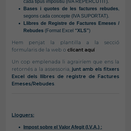
cada tipus impositiu (IVA REPERCUTIT).
Bases i quotes de les factures rebudes
,
segons cada concepte (IVA SUPORTAT).
Llibres de Registre de Factures Emeses /
Rebudes
(Format Excel
“XLS”
)
Hem penjat la plantilla a la secció
formularis de la web o
clicant aquí
Un cop emplenada li agrairíem que ens la
retornés a la assessoria,
junt amb els fitxers
Excel dels llibres de registre de Factures
Emeses/Rebudes
.
Lloguers:
Impost sobre el Valor Afegit (I.V.A.) :