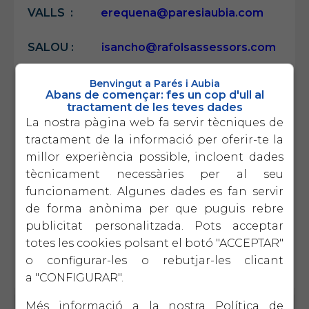
VALLS :
erequena@paresiaubia.com
SALOU :
isancho@rafolsassessors.com
Benvingut a Parés i Aubia
Si no podeu enviar-la per mail, poseu-vos
Abans de començar: fes un cop d'ull al
tractament de les teves dades
en contacte amb nosaltres per acordar i
La nostra pàgina web fa servir tècniques de
coordinar vies alternatives.
tractament de la informació per oferir-te la
Gràcies,
millor experiència possible, incloent dades
tècnicament necessàries per al seu
Departament Fiscal
funcionament. Algunes dades es fan servir
de forma anònima per que puguis rebre
publicitat personalitzada. Pots acceptar
totes les cookies polsant el botó "ACCEPTAR"
o configurar-les o rebutjar-les clicant
a "CONFIGURAR".
Més informació a la nostra
Política de