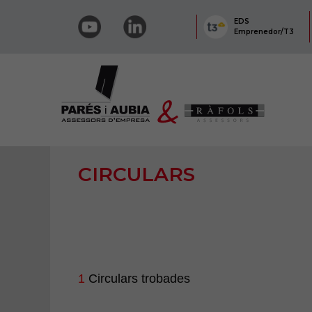
EDS
Emprenedor/T3
CIRCULARS
1
Circulars trobades