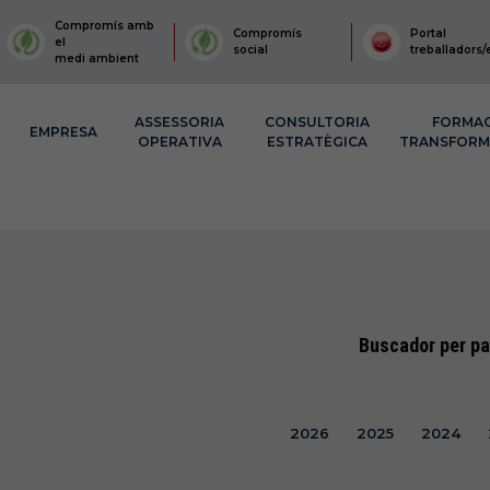
Compromís amb
Compromís
Portal
el
social
treballadors/
medi ambient
ASSESSORIA
CONSULTORIA
FORMA
EMPRESA
OPERATIVA
ESTRATÈGICA
TRANSFOR
Buscador per pa
2026
2025
2024