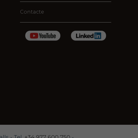
Contacte
ls - Tel.
+34 977 600 750
-