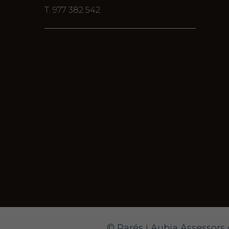
T. 977 382 542
© Parés i Aubia Assessors 