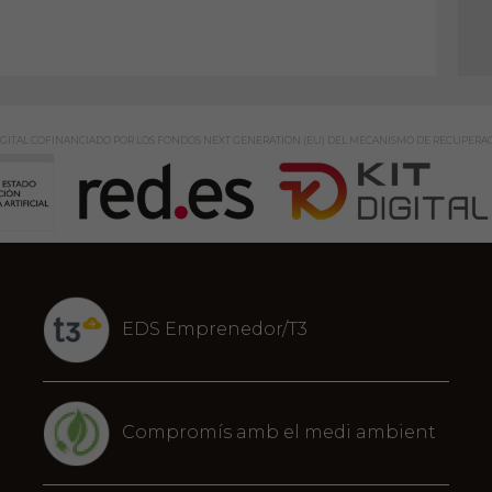
GITAL COFINANCIADO POR LOS FONDOS NEXT GENERATION (EU) DEL MECANISMO DE RECUPERAC
EDS Emprenedor/T3
Compromís amb el medi ambient