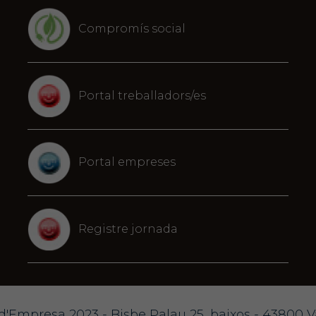
Compromís social
Portal treballadors/es
Portal empreses
Registre jornada
d'Empresa 2023 - Bisbe Palau 25, baixos - 43800 Val