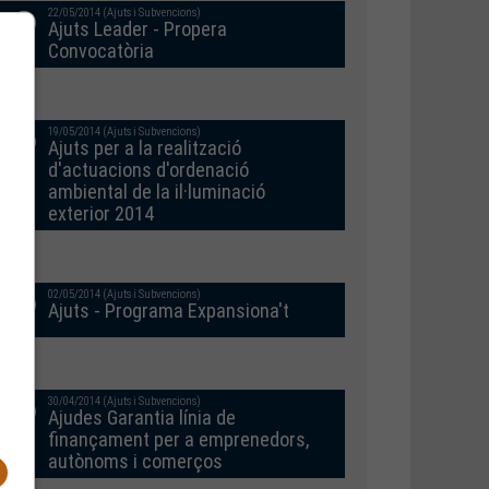
22/05/2014 (Ajuts i Subvencions)
Ajuts Leader - Propera
Convocatòria
19/05/2014 (Ajuts i Subvencions)
Ajuts per a la realització
d'actuacions d'ordenació
ambiental de la il·luminació
exterior 2014
02/05/2014 (Ajuts i Subvencions)
Ajuts - Programa Expansiona't
30/04/2014 (Ajuts i Subvencions)
Ajudes Garantia línia de
finançament per a emprenedors,
autònoms i comerços