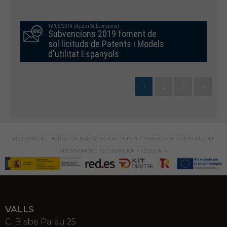
19/08/2019 (Ajuts i Subvencions)
Subvencions 2019 foment de
sol·licituds de Patents i Models
d'utilitat Espanyols
1
2
3
4
PROGRAMA KIT DIGITAL COFINANCIADO POR LOS FONDOS NEXT GENERATION (EU) DEL
MECANISMO DE RECUPERACIÓN Y RESILENCIA
VALLS
C. Bisbe Palau 25