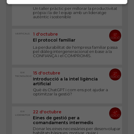
Lideratge productiu
Un taller pràctic per millorar la productivitat
pròpia i la de l equip amb un lideratge
autèntic i sostenible
1 d'octubre
VERTICALS
5ª
EDICIÓ
El protocol familiar
La perdurabilitat de l'empresa familiar passa
pel diàleg intergeneracional en base a la
CONFIANÇA i el COMPROMÍS.
15 d'octubre
EIX
2ª
TECNOLÒGIC
EDICIÓ
Introducció a la intel ligència
artificial
Què és ChatGPT i com ens pot ajudar a
optimitzar la gestió?
22 d'octubre
EIX
4ª
LIDERATGE
EDICIÓ
Eines de gestió per a
comandaments intermedis
Donar les eines necessàries per desenvolupar
habilitats bàsiques, motivar, guiar i