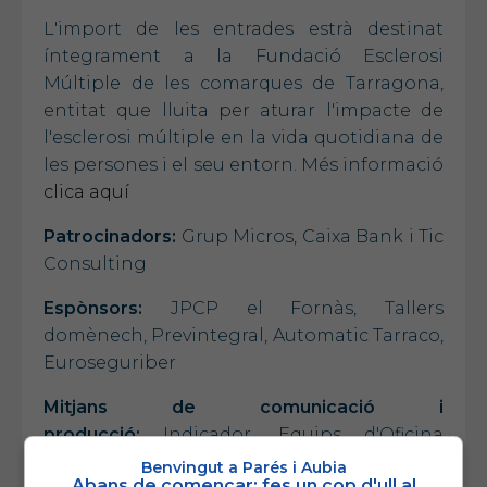
L'import de les entrades estrà destinat
íntegrament a la Fundació Esclerosi
Múltiple de les comarques de Tarragona,
entitat que lluita per aturar l'impacte de
l'esclerosi múltiple en la vida quotidiana de
les persones i el seu entorn. Més informació
clica aquí
Patrocinadors:
Grup Micros, Caixa Bank i Tic
Consulting
Espònsors:
JPCP el Fornàs, Tallers
domènech, Previntegral, Automatic Tarraco,
Euroseguriber
Mitjans de comunicació i
producció:
Indicador, Equips d'Oficina
Guivernau i més web
Benvingut a Parés i Aubia
Abans de començar: fes un cop d'ull al