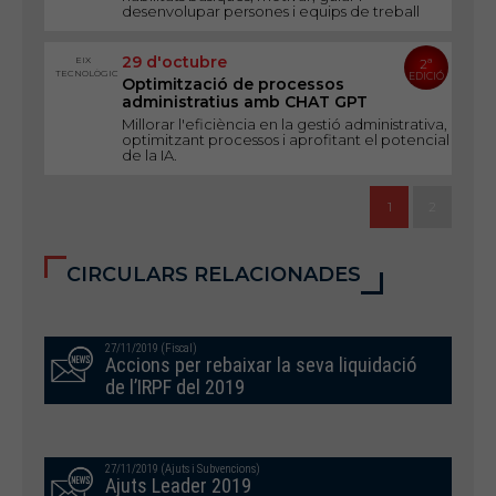
desenvolupar persones i equips de treball
29 d'octubre
EIX
2ª
TECNOLÒGIC
EDICIÓ
Optimització de processos
administratius amb CHAT GPT
Millorar l'eficiència en la gestió administrativa,
optimitzant processos i aprofitant el potencial
de la IA.
1
2
CIRCULARS RELACIONADES
27/11/2019 (Fiscal)
Accions per rebaixar la seva liquidació
de l’IRPF del 2019
27/11/2019 (Ajuts i Subvencions)
Ajuts Leader 2019