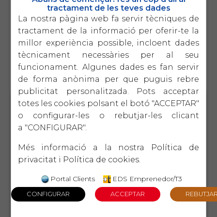
tractament de les teves dades
i amb el suport de
Viding Fitness Center
La nostra pàgina web fa servir tècniques de
tractament de la informació per oferir-te la
millor experiència possible, incloent dades
Inscriu-te
ara
- places limitades
tècnicament necessàries per al seu
funcionament. Algunes dades es fan servir
de forma anònima per que puguis rebre
publicitat personalitzada. Pots acceptar
totes les cookies polsant el botó "ACCEPTAR"
ACCIONS FORMATIVES
o configurar-les o rebutjar-les clicant
a "CONFIGURAR".
10 de setembre
EIX PDGE
NOU
Més informació a la nostra
Política de
EDICIÓ
El Controller. Claus per millorar el
resultats de l empresa
privacitat
i
Política de cookies
.
Entendre com el controller pot marcar la
diferència entre gestionar a " a cegues" o
Portal Clients
EDS Emprenedor/T3
dirigir l empresa amb informació calu i pendre
decisions estratègiques.
17 de setembre
EIX
NOU
LIDERATGE
EDICIÓ