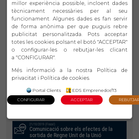
millor experiència possible, incloent dades
08/11/2019 (LOPD)
tècnicament necessàries per al seu
L’Agència Espanyola de Protecció de
dades publica unes llistes de tipus de
funcionament. Algunes dades es fan servir
tractament que requereixen avaluació
de forma anònima per que puguis rebre
d’impacte (EIPD) relativa a la protecció
publicitat personalitzada. Pots acceptar
de dades (art 35.4)
totes les cookies polsant el botó "ACCEPTAR"
o configurar-les o rebutjar-les clicant
a "CONFIGURAR".
07/11/2019 (Laboral)
Permisos eleccions novembre 2019
Més informació a la nostra
Política de
privacitat
i
Política de cookies
.
Portal Clients
EDS Emprenedor/T3
29/10/2019 (Laboral)
Comprovació de dades model 145 -
2019
21/10/2019 (Fiscal)
Comunicació sobre els efectes de la
sortida de Regne Unit de la Unió