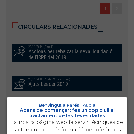
1
2
CIRCULARS RELACIONADES
27/11/2019 (Fiscal)
Accions per rebaixar la seva liquidació
de l’IRPF del 2019
27/11/2019 (Ajuts i Subvencions)
Ajuts Leader 2019
Benvingut a Parés i Aubia
26/11/2019 (Laboral)
Abans de començar: fes un cop d'ull al
Calendaris laborals, a compte conveni
tractament de les teves dades
i altres 2020
La nostra pàgina web fa servir tècniques de
tractament de la informació per oferir-te la