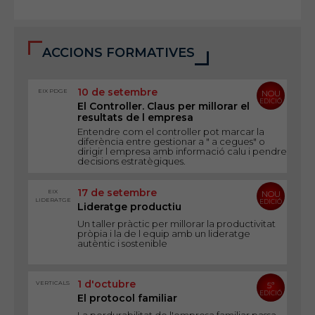
ACCIONS FORMATIVES
10 de setembre
EIX PDGE
NOU
EDICIÓ
El Controller. Claus per millorar el
resultats de l empresa
Entendre com el controller pot marcar la
diferència entre gestionar a " a cegues" o
dirigir l empresa amb informació calu i pendre
decisions estratègiques.
17 de setembre
EIX
NOU
LIDERATGE
EDICIÓ
Lideratge productiu
Un taller pràctic per millorar la productivitat
pròpia i la de l equip amb un lideratge
autèntic i sostenible
1 d'octubre
VERTICALS
5ª
EDICIÓ
El protocol familiar