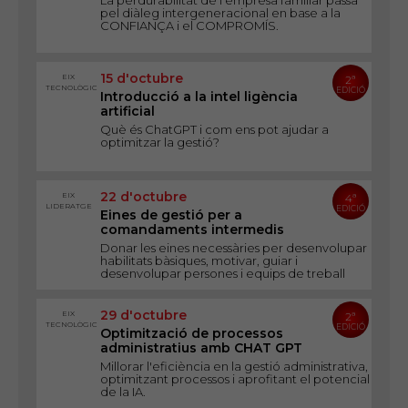
La perdurabilitat de l'empresa familiar passa
pel diàleg intergeneracional en base a la
CONFIANÇA i el COMPROMÍS.
15 d'octubre
EIX
2ª
TECNOLÒGIC
EDICIÓ
Introducció a la intel ligència
artificial
Què és ChatGPT i com ens pot ajudar a
optimitzar la gestió?
22 d'octubre
EIX
4ª
LIDERATGE
EDICIÓ
Eines de gestió per a
comandaments intermedis
Donar les eines necessàries per desenvolupar
habilitats bàsiques, motivar, guiar i
desenvolupar persones i equips de treball
29 d'octubre
EIX
2ª
TECNOLÒGIC
EDICIÓ
Optimització de processos
administratius amb CHAT GPT
Millorar l'eficiència en la gestió administrativa,
optimitzant processos i aprofitant el potencial
de la IA.