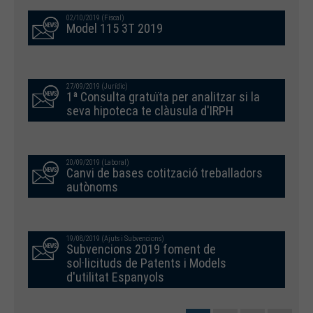
02/10/2019 (Fiscal)
Model 115 3T 2019
27/09/2019 (Jurídic)
1ª Consulta gratuïta per analitzar si la
seva hipoteca te clàusula d'IRPH
20/09/2019 (Laboral)
Canvi de bases cotització treballadors
autònoms
19/08/2019 (Ajuts i Subvencions)
Subvencions 2019 foment de
sol·licituds de Patents i Models
d'utilitat Espanyols