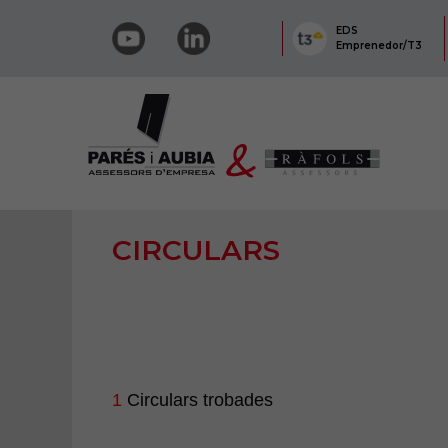
EDS
Emprenedor/T3
CIRCULARS
1
Circulars trobades