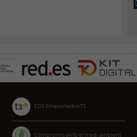
GITAL COFINANCIADO POR LOS FONDOS NEXT GENERATION (EU) DEL MECANISMO DE RECUPERAC
EDS Emprenedor/T3
Compromís amb el medi ambient