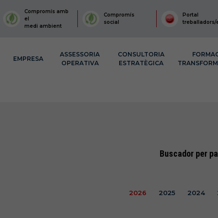
Compromís amb
Compromís
Portal
el
social
treballadors/
medi ambient
ASSESSORIA
CONSULTORIA
FORMA
EMPRESA
OPERATIVA
ESTRATÈGICA
TRANSFOR
Buscador per pa
2026
2025
2024