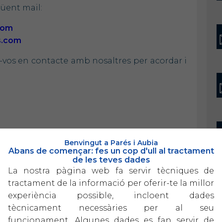
güent mail:
com
s.com
u-vos en contacte amb nosaltres per acordar i
Benvingut a Parés i Aubia
Abans de començar: fes un cop d'ull al tractament
de les teves dades
La nostra pàgina web fa servir tècniques de
tractament de la informació per oferir-te la millor
experiència possible, incloent dades
tècnicament necessàries per al seu
funcionament. Algunes dades es fan servir de