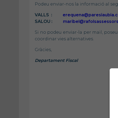
Podeu enviar-nos la informació al se
VALLS :
erequena@paresiaubia.
SALOU :
maribel@rafolsassessor
Si no podeu enviar-la per mail, pose
coordinar vies alternatives.
Gràcies,
Departament Fiscal