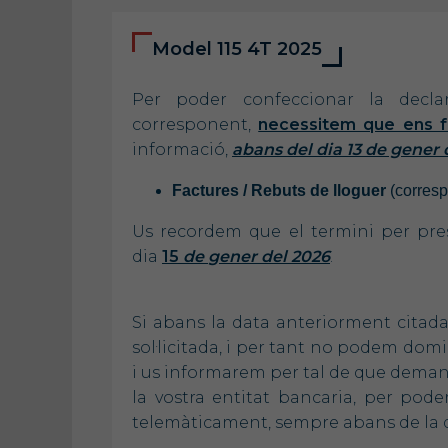
Model 115 4T 2025
Per poder confeccionar la decl
corresponent,
necessitem que ens fe
informació,
abans del dia 13 de gener 
Factures / Rebuts de lloguer
(corresp
Us recordem que el termini per prese
dia
15
de
gener del 2026
.
Si abans la data anteriorment citada
sol·licitada, i per tant no podem do
i us informarem per tal de que deman
la vostra entitat bancaria, per pode
telemàticament, sempre abans de la d