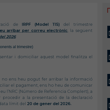
aració de
IRPF (Model 115)
del trimestre
u arribar per correu electrònic
, la següent
del 2026
:
onents al trimestre)
ntar i domiciliar aquest model finalitza el
 no ens heu pogut fer arribar la informació
miciliar el pagament, ens ho heu de comunicar
eu l’NRC (Número de Referencia Complert), a
r procedir a la presentació de la declaració
ata límit del
20 de gener del 2026.