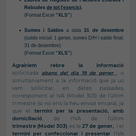
Rebudes
de
tot
l'exercici
.
(Format Excel
“XLS”
)
Sumes i Saldos
a data
31 de desembre
(saldo inicial: 1 gener, sumes D/H i saldo final:
31 de desembre)
(Format Excel
“XLS”
)
Agrairíem rebre la informació
sol·licitada
abans del dia 19 de gener
, o
simultàniament a la informació que ja us
vam sol·licitar, en dates passades,
corresponent al IVA (Model 303) de l'últim
trimestre (si no ens la heu enviat encara), ja
que el
termini per la presentació, amb
domiciliació
, de I'IVA de l'últim
trimestre (Model 303)
, es le
27 de gener,
i el
termini per confeccionar i presentar
l'IVA