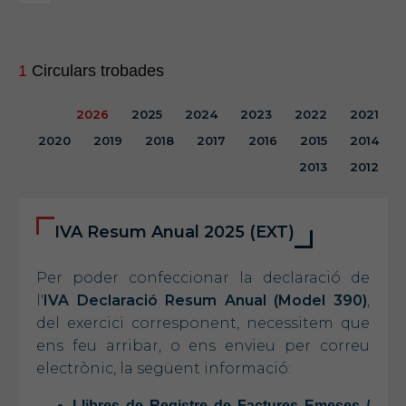
1
Circulars trobades
2026
2025
2024
2023
2022
2021
2020
2019
2018
2017
2016
2015
2014
2013
2012
IVA Resum Anual 2025 (EXT)
Per poder confeccionar la declaració de
l'
IVA Declaració Resum Anual (Model 390)
,
del exercici corresponent, necessitem que
ens feu arribar, o ens envieu per correu
electrònic, la següent informació:
Llibres de Registre de Factures Emeses /