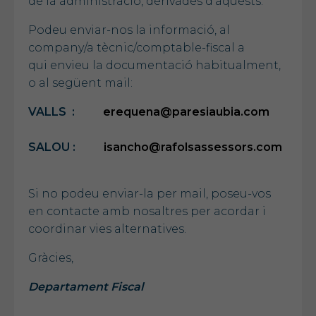
de la administració, derivades d’aquests.
Podeu enviar-nos la informació, al
company/a tècnic/comptable-fiscal a
qui envieu la documentació habitualment,
o al següent mail:
VALLS :
erequena@paresiaubia.com
SALOU :
isancho@rafolsassessors.com
Si no podeu enviar-la per mail, poseu-vos
en contacte amb nosaltres per acordar i
coordinar vies alternatives.
Gràcies,
Departament Fiscal