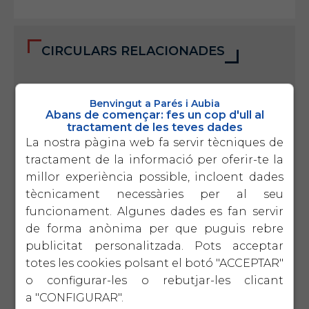
CIRCULARS RELACIONADES
01/07/2026 (Fiscal)
Benvingut a Parés i Aubia
IVA / IRPF 2T 2026 (EXT)
Abans de començar: fes un cop d'ull al
tractament de les teves dades
La nostra pàgina web fa servir tècniques de
tractament de la informació per oferir-te la
01/07/2026 (Fiscal)
IVA / IRPF 2T 2026 (INT)
millor experiència possible, incloent dades
tècnicament necessàries per al seu
funcionament. Algunes dades es fan servir
de forma anònima per que puguis rebre
01/07/2026 (Fiscal)
Model 115 2T 2026
publicitat personalitzada. Pots acceptar
totes les cookies polsant el botó "ACCEPTAR"
o configurar-les o rebutjar-les clicant
a "CONFIGURAR".
08/04/2026 (Fiscal)