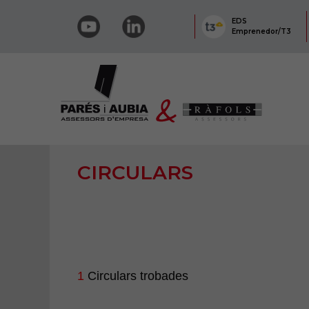
EDS
Emprenedor/T3
CIRCULARS
1
Circulars trobades