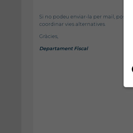
Si no podeu enviar-la per mail, poseu
coordinar vies alternatives.
Gràcies,
Departament Fiscal