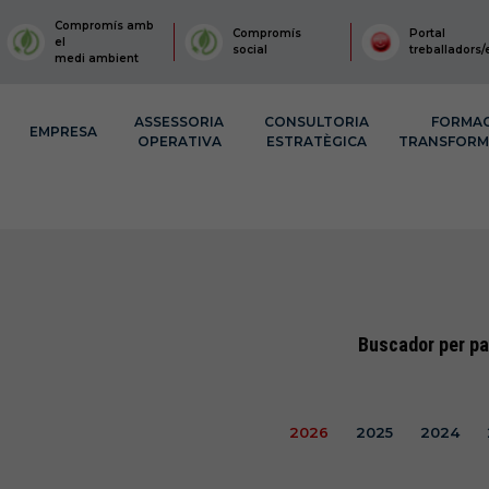
Compromís amb
Compromís
Portal
el
social
treballadors/
medi ambient
ASSESSORIA
CONSULTORIA
FORMA
EMPRESA
OPERATIVA
ESTRATÈGICA
TRANSFOR
Buscador per pa
2026
2025
2024