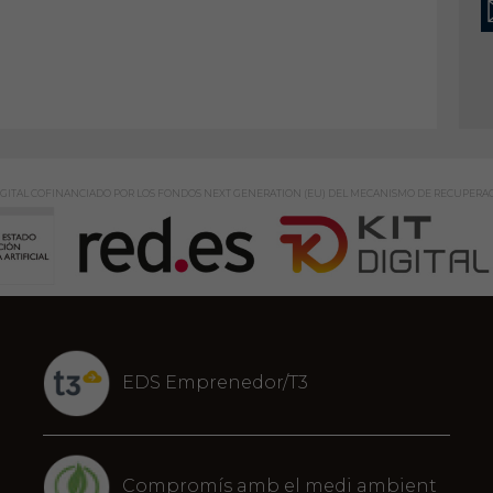
GITAL COFINANCIADO POR LOS FONDOS NEXT GENERATION (EU) DEL MECANISMO DE RECUPERAC
EDS Emprenedor/T3
Compromís amb el medi ambient