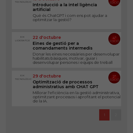
TECNOLÒGIC
EDICIÓ
Introducció a la intel ligència
artificial
Què és ChatGPT i com ens pot ajudar a
optimitzar la gestió?
22 d'octubre
EIX
4ª
LIDERATGE
EDICIÓ
Eines de gestió per a
comandaments intermedis
Donar les eines necessàries per desenvolupar
habilitats bàsiques, motivar, guiar i
desenvolupar persones i equips de treball
29 d'octubre
EIX
2ª
TECNOLÒGIC
EDICIÓ
Optimització de processos
administratius amb CHAT GPT
Millorar l'eficiència en la gestió administrativa,
optimitzant processos i aprofitant el potencial
de la IA.
1
2