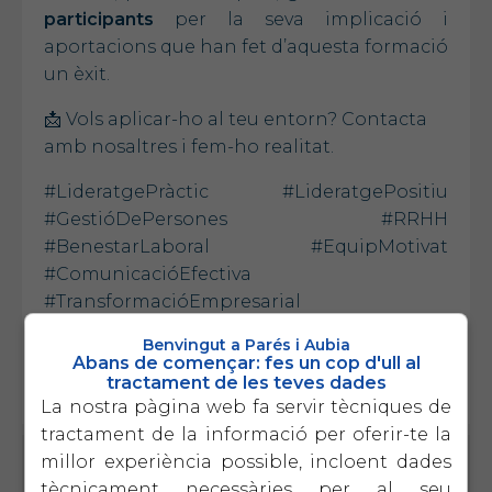
participants
per la seva implicació i
aportacions que han fet d’aquesta formació
un èxit.
📩 Vols aplicar-ho al teu entorn? Contacta
amb nosaltres i fem-ho realitat.
#LideratgePràctic #LideratgePositiu
#GestióDePersones #RRHH
#BenestarLaboral #EquipMotivat
#ComunicacióEfectiva
#TransformacióEmpresarial
#PrevencióDeConflictes #Pimes
Benvingut a Parés i Aubia
Abans de començar: fes un cop d'ull al
tractament de les teves dades
La nostra pàgina web fa servir tècniques de
tractament de la informació per oferir-te la
millor experiència possible, incloent dades
ACCIONS FORMATIVES
tècnicament necessàries per al seu