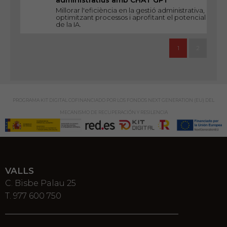
administratius amb CHAT GPT
Millorar l'eficiència en la gestió administrativa,
optimitzant processos i aprofitant el potencial
de la IA.
1
2
PROGRAMA KIT DIGITAL COFINANCIADO POR LOS FONDOS NEXT GENERATION (EU) DEL
MECANISMO DE RECUPERACIÓN Y RESILENCIA
VALLS
C. Bisbe Palau 25
T. 977 600 750