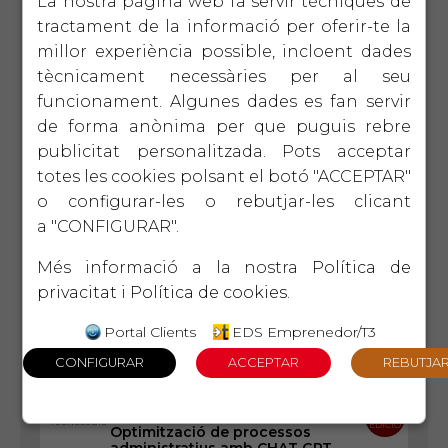
La nostra pàgina web fa servir tècniques de
1 d'octubre
VERTICALS
5ª
tractament de la informació per oferir-te la
EDICIÓ
El protocol familiar
millor experiència possible, incloent dades
La perdurabilitat de l'empresa familiar passa
tècnicament necessàries per al seu
pel diàleg intergeneracional en base a la
CONFIANÇA i el COMPROMÍS.
funcionament. Algunes dades es fan servir
de forma anònima per que puguis rebre
publicitat personalitzada. Pots acceptar
15 d'octubre
EIX
2ª
TECNOLÒGIC
EDICIÓ
Introducció a la intel ligència
totes les cookies polsant el botó "ACCEPTAR"
artificial
o configurar-les o rebutjar-les clicant
Què és ChatGPT i com ens pot ajudar a
optimitzar la gestió?
a "CONFIGURAR".
Més informació a la nostra
Política de
22 d'octubre
EIX
4ª
privacitat
i
Política de cookies
.
LIDERATGE
EDICIÓ
Eines de gestió per a
comandaments intermedis
Portal Clients
EDS Emprenedor/T3
Donar les eines necessàries per desenvolupar
habilitats bàsiques, motivar, guiar i
desenvolupar persones i equips de treball
29 d'octubre
EIX
2ª
TECNOLÒGIC
EDICIÓ
Optimització de processos