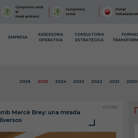
Compromís amb
Compromís
Portal
el
social
treballadors/
medi ambient
ASSESSORIA
CONSULTORIA
FORMA
EMPRESA
OPERATIVA
ESTRATÈGICA
TRANSFOR
2026
2025
2024
2023
2022
2021
2020
07/11/2025
u amb Mercè Brey: una mirada
diversos