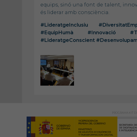
equips, sinó una font de talent, innov
és liderar amb consciència.
#LideratgeInclusiu #Diversitat
#EquipHumà #Innovació #Tran
#LideratgeConscient #Desenvolupam
PROGRAMA KIT DI