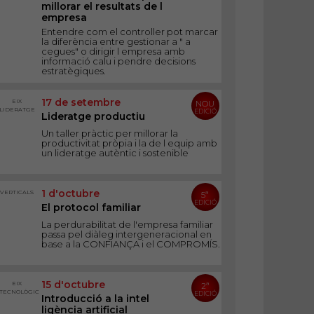
millorar el resultats de l
empresa
Entendre com el controller pot marcar
la diferència entre gestionar a " a
cegues" o dirigir l empresa amb
informació calu i pendre decisions
estratègiques.
17 de setembre
EIX
NOU
LIDERATGE
EDICIÓ
Lideratge productiu
Un taller pràctic per millorar la
productivitat pròpia i la de l equip amb
un lideratge autèntic i sostenible
1 d'octubre
VERTICALS
5ª
EDICIÓ
El protocol familiar
La perdurabilitat de l'empresa familiar
passa pel diàleg intergeneracional en
base a la CONFIANÇA i el COMPROMÍS.
15 d'octubre
EIX
2ª
TECNOLÒGIC
EDICIÓ
Introducció a la intel
ligència artificial