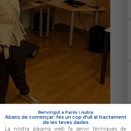
Benvingut a Parés i Aubia
Abans de començar: fes un cop d'ull al tractament
de les teves dades
La nostra pàgina web fa servir tècniques de