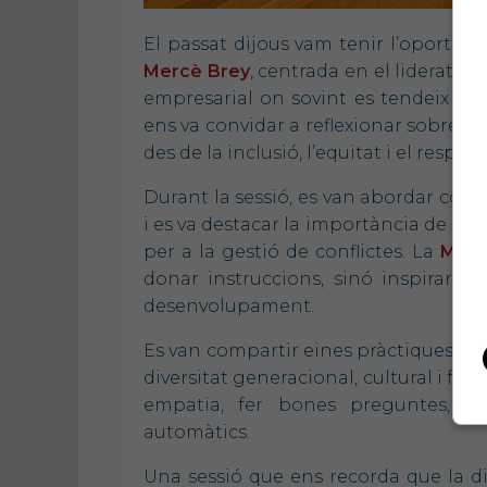
El passat dijous vam tenir l’oportun
Mercè Brey
, centrada en el lideratge
empresarial on sovint es tendeix a l
ens va convidar a reflexionar sobre el v
des de la inclusió, l’equitat i el respect
Durant la sessió, es van abordar con
i es va destacar la importància de cali
per a la gestió de conflictes. La
Merc
donar instruccions, sinó inspirar, i
desenvolupament.
Es van compartir eines pràctiques per 
diversitat generacional, cultural i fun
empatia, fer bones preguntes, don
automàtics.
Una sessió que ens recorda que la di