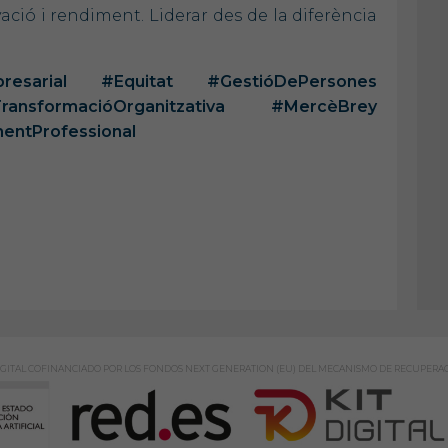
ació i rendiment. Liderar des de la diferència
Empresarial #Equitat #GestióDePersones
sformacióOrganitzativa #MercèBrey
entProfessional
GITAL COFINANCIADO POR LOS FONDOS NEXT GENERATION (EU) DEL MECANISMO DE RECUPERAC