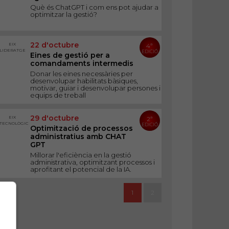
Què és ChatGPT i com ens pot ajudar a
optimitzar la gestió?
22 d'octubre
EIX
4ª
LIDERATGE
EDICIÓ
Eines de gestió per a
comandaments intermedis
Donar les eines necessàries per
desenvolupar habilitats bàsiques,
motivar, guiar i desenvolupar persones i
equips de treball
29 d'octubre
EIX
2ª
TECNOLÒGIC
EDICIÓ
Optimització de processos
administratius amb CHAT
GPT
Millorar l'eficiència en la gestió
administrativa, optimitzant processos i
aprofitant el potencial de la IA.
1
2