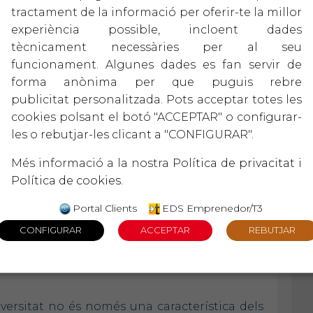
tractament de la informació per oferir-te la millor
itat de compartir una sessió inspiradora amb
experiència possible, incloent dades
 compartit en clau de diversitat. En un entorn
tècnicament necessàries per al seu
’homogeneïtzació dels equips, la
Mercè Bre
y
funcionament. Algunes dades es fan servir de
alor de la diferència i la necessitat de liderar
forma anònima per que puguis rebre
e.
publicitat personalitzada. Pots acceptar totes les
cookies polsant el botó "ACCEPTAR" o configurar-
ceptes com els lideratges alfa, moma i omega,
les o rebutjar-les clicant a "CONFIGURAR".
brar, escoltar activament i crear espais segurs
è Brey
va remarcar que liderar no és només
Més informació a la nostra
Política de privacitat
i
nstruir i acompanyar les persones en el seu
Política de cookies
.
Portal Clients
EDS Emprenedor/T3
a un lideratge inclusiu: des de la gestió de la
cional, fins a la necessitat de posar límits amb
ar feedback constructiu i evitar judicis
versitat no és només una característica dels