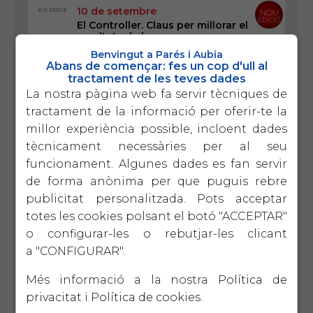
10 de setembre
EIX PDGE
NOU
EDICIÓ
El Controller. Claus per millorar el
resultats de l empresa
Entendre com el controller pot marcar la
Benvingut a Parés i Aubia
diferència entre gestionar a " a cegues" o
Abans de començar: fes un cop d'ull al
dirigir l empresa amb informació calu i pendre
tractament de les teves dades
decisions estratègiques.
La nostra pàgina web fa servir tècniques de
tractament de la informació per oferir-te la
17 de setembre
EIX
NOU
LIDERATGE
EDICIÓ
Lideratge productiu
millor experiència possible, incloent dades
Un taller pràctic per millorar la productivitat
tècnicament necessàries per al seu
pròpia i la de l equip amb un lideratge
autèntic i sostenible
funcionament. Algunes dades es fan servir
de forma anònima per que puguis rebre
publicitat personalitzada. Pots acceptar
1 d'octubre
VERTICALS
5ª
EDICIÓ
totes les cookies polsant el botó "ACCEPTAR"
El protocol familiar
o configurar-les o rebutjar-les clicant
La perdurabilitat de l'empresa familiar passa
pel diàleg intergeneracional en base a la
a "CONFIGURAR".
CONFIANÇA i el COMPROMÍS.
Més informació a la nostra
Política de
15 d'octubre
EIX
2ª
privacitat
i
Política de cookies
.
TECNOLÒGIC
EDICIÓ
Introducció a la intel ligència