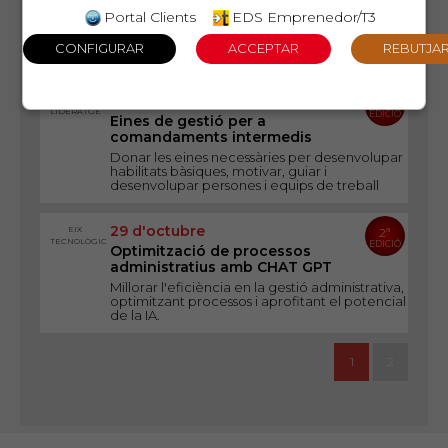
artificial
Portal Clients
EDS Emprenedor/T3
Què és ChatGPT i com ens pot ajudar a
optimitzar la gestió?
22 d'octubre
EIX
4ª
LIDERATGE
EDICIÓ
Eines de gestió per a
comandaments intermedis
Donar les eines necessàries per desenvolupar
habilitats bàsiques, motivar, guiar i
desenvolupar persones i equips de treball
29 d'octubre
EIX
2ª
TECNOLÒGIC
EDICIÓ
Optimització de processos
administratius amb CHAT GPT
Millorar l'eficiència en la gestió administrativa,
optimitzant processos i aprofitant el potencial
de la IA.
1
2