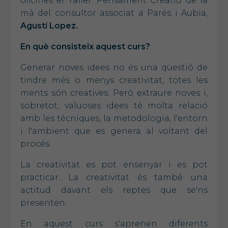
oficines el Taller: Pensament Creatiu de la
mà del consultor associat a Parés i Aubia,
Agustí Lopez.
En què consisteix aquest curs?
Generar noves idees no és una qüestió de
tindre més o menys creativitat, totes les
ments són creatives. Però extraure noves i,
sobretot, valuoses idees té molta relació
amb les tècniques, la metodologia, l'entorn
i l'ambient que es genera al voltant del
procés.
La creativitat es pot ensenyar i es pot
practicar. La creativitat és també una
actitud davant els reptes que se'ns
presenten.
En aquest curs s'aprenen diferents