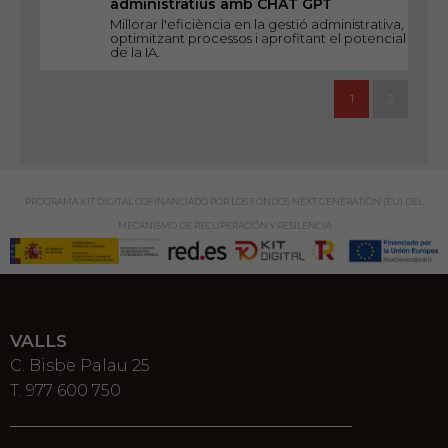
administratius amb CHAT GPT
Millorar l'eficiència en la gestió administrativa,
optimitzant processos i aprofitant el potencial
de la IA.
1
2
PROGRAMA KIT DIGITAL COFINANCIADO POR LOS FONDOS NEXT GENERATION (EU) DEL
MECANISMO DE RECUPERACIÓN Y RESILENCIA
VALLS
C. Bisbe Palau 25
T. 977 600 750