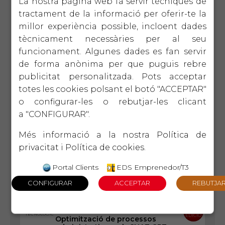
La nostra pàgina web fa servir tècniques de
1 d'octubre
tractament de la informació per oferir-te la
VERTICALS
5ª
EDICIÓ
El protocol familiar
millor experiència possible, incloent dades
La perdurabilitat de l'empresa familiar passa
tècnicament necessàries per al seu
pel diàleg intergeneracional en base a la
CONFIANÇA i el COMPROMÍS.
funcionament. Algunes dades es fan servir
de forma anònima per que puguis rebre
publicitat personalitzada. Pots acceptar
15 d'octubre
EIX
2ª
TECNOLÒGIC
EDICIÓ
Introducció a la intel ligència
totes les cookies polsant el botó "ACCEPTAR"
artificial
o configurar-les o rebutjar-les clicant
Què és ChatGPT i com ens pot ajudar a
optimitzar la gestió?
a "CONFIGURAR".
Més informació a la nostra
Política de
22 d'octubre
EIX
4ª
privacitat
i
Política de cookies
.
LIDERATGE
EDICIÓ
Eines de gestió per a
comandaments intermedis
Portal Clients
EDS Emprenedor/T3
Donar les eines necessàries per desenvolupar
habilitats bàsiques, motivar, guiar i
desenvolupar persones i equips de treball
29 d'octubre
EIX
2ª
TECNOLÒGIC
EDICIÓ
Optimització de processos