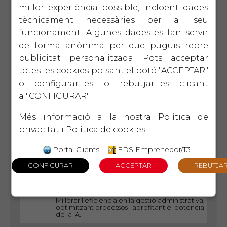
pel diàleg intergeneracional en base a la
millor experiència possible, incloent dades
CONFIANÇA i el COMPROMÍS.
tècnicament necessàries per al seu
funcionament. Algunes dades es fan servir
15 d'octubre
EIX
2ª
de forma anònima per que puguis rebre
TECNOLÒGIC
EDICIÓ
Introducció a la intel ligència
publicitat personalitzada. Pots acceptar
artificial
Què és ChatGPT i com ens pot ajudar a
totes les cookies polsant el botó "ACCEPTAR"
optimitzar la gestió?
o configurar-les o rebutjar-les clicant
a "CONFIGURAR".
22 d'octubre
EIX
4ª
LIDERATGE
EDICIÓ
Eines de gestió per a
Més informació a la nostra
Política de
comandaments intermedis
privacitat
i
Política de cookies
.
Donar les eines necessàries per desenvolupar
habilitats bàsiques, motivar, guiar i
desenvolupar persones i equips de treball
Portal Clients
EDS Emprenedor/T3
29 d'octubre
EIX
2ª
TECNOLÒGIC
EDICIÓ
Optimització de processos
administratius amb CHAT GPT
Millorar l'eficiència en la gestió administrativa,
optimitzant processos i aprofitant el potencial
de la IA.