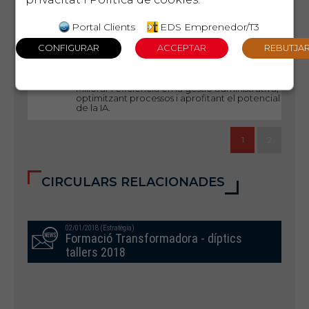
habilitats bàsiques, motivar, guiar i
desenvolupar persones i equips de treball
Portal Clients
EDS Emprenedor/T3
29 d'octubre
EIX
2ª
TECNOLÒGIC
EDICIÓ
Optimització de processos
administratius amb CHAT GPT
Millorar l'eficiència en la gestió administrativa,
optimitzant processos i aprofitant el potencial
de la IA.
1
2
CIRCULARS RELACIONADES
02/01/2018 (Estratègia)
Formació Transformadora - díptics
tallers 2018