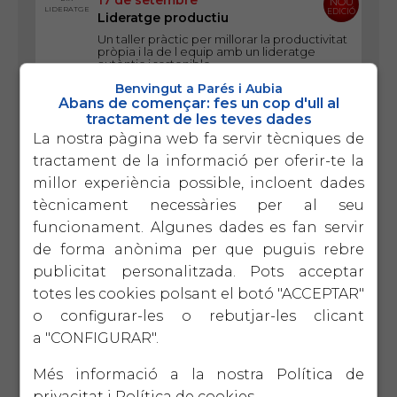
17 de setembre
NOU
LIDERATGE
EDICIÓ
Lideratge productiu
Un taller pràctic per millorar la productivitat
pròpia i la de l equip amb un lideratge
autèntic i sostenible
Benvingut a Parés i Aubia
Abans de començar: fes un cop d'ull al
1 d'octubre
VERTICALS
5ª
tractament de les teves dades
EDICIÓ
El protocol familiar
La nostra pàgina web fa servir tècniques de
La perdurabilitat de l'empresa familiar passa
tractament de la informació per oferir-te la
pel diàleg intergeneracional en base a la
CONFIANÇA i el COMPROMÍS.
millor experiència possible, incloent dades
tècnicament necessàries per al seu
funcionament. Algunes dades es fan servir
15 d'octubre
EIX
2ª
TECNOLÒGIC
EDICIÓ
Introducció a la intel ligència
de forma anònima per que puguis rebre
artificial
publicitat personalitzada. Pots acceptar
Què és ChatGPT i com ens pot ajudar a
totes les cookies polsant el botó "ACCEPTAR"
optimitzar la gestió?
o configurar-les o rebutjar-les clicant
a "CONFIGURAR".
22 d'octubre
EIX
4ª
LIDERATGE
EDICIÓ
Eines de gestió per a
Més informació a la nostra
Política de
comandaments intermedis
privacitat
i
Política de cookies
.
Donar les eines necessàries per desenvolupar