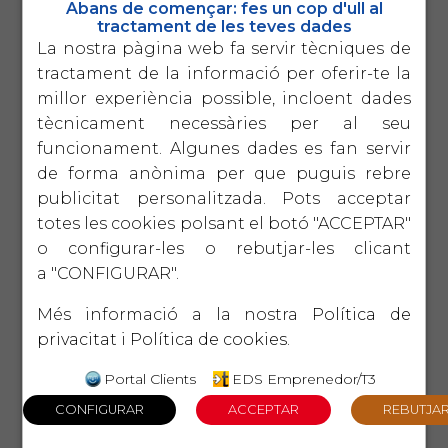
Lideratge productiu
Abans de començar: fes un cop d'ull al
tractament de les teves dades
Un taller pràctic per millorar la productivitat
pròpia i la de l equip amb un lideratge
La nostra pàgina web fa servir tècniques de
autèntic i sostenible
tractament de la informació per oferir-te la
millor experiència possible, incloent dades
1 d'octubre
VERTICALS
5ª
tècnicament necessàries per al seu
EDICIÓ
El protocol familiar
funcionament. Algunes dades es fan servir
La perdurabilitat de l'empresa familiar passa
de forma anònima per que puguis rebre
pel diàleg intergeneracional en base a la
CONFIANÇA i el COMPROMÍS.
publicitat personalitzada. Pots acceptar
totes les cookies polsant el botó "ACCEPTAR"
15 d'octubre
o configurar-les o rebutjar-les clicant
EIX
2ª
TECNOLÒGIC
EDICIÓ
Introducció a la intel ligència
a "CONFIGURAR".
artificial
Què és ChatGPT i com ens pot ajudar a
Més informació a la nostra
Política de
optimitzar la gestió?
privacitat
i
Política de cookies
.
22 d'octubre
EIX
Portal Clients
EDS Emprenedor/T3
4ª
LIDERATGE
EDICIÓ
Eines de gestió per a
comandaments intermedis
Donar les eines necessàries per desenvolupar
habilitats bàsiques, motivar, guiar i