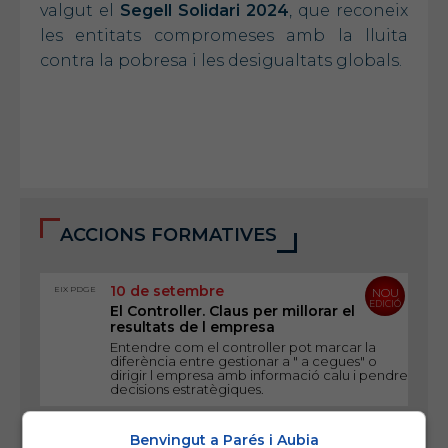
valgut el
Segell Solidari 2024
, que reconeix
les entitats compromeses amb la lluita
contra la pobresa i les desigualtats globals.
ACCIONS FORMATIVES
10 de setembre
EIX PDGE
NOU
EDICIÓ
El Controller. Claus per millorar el
resultats de l empresa
Entendre com el controller pot marcar la
diferència entre gestionar a " a cegues" o
dirigir l empresa amb informació calu i pendre
decisions estratègiques.
17 de setembre
EIX
NOU
Benvingut a Parés i Aubia
LIDERATGE
EDICIÓ