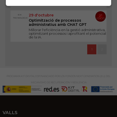
desenvolupar persones i equips de treball
29 d'octubre
EIX
2ª
TECNOLÒGIC
EDICIÓ
Optimització de processos
administratius amb CHAT GPT
Millorar l'eficiència en la gestió administrativa,
optimitzant processos i aprofitant el potencial
de la IA.
1
2
PROGRAMA KIT DIGITAL COFINANCIADO POR LOS FONDOS NEXT GENERATION (EU) DEL
MECANISMO DE RECUPERACIÓN Y RESILENCIA
VALLS