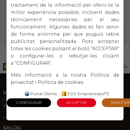
977 600750 o rcaro@paresiaubia.com
tractament de la informació per oferir-te la
millor experiència possible, incloent dades
tècnicament necessàries per al seu
funcionament. Algunes dades es fan servir
de forma anònima per que puguis rebre
publicitat personalitzada. Pots acceptar
totes les cookies polsant el botó "ACCEPTAR"
PROGRAMA KIT DIGITAL COFINANCIADO POR LOS FONDOS NEXT GENERATION (EU) DEL
o configurar-les o rebutjar-les clicant
MECANISMO DE RECUPERACIÓN Y RESILENCIA
a "CONFIGURAR".
Més informació a la nostra
Política de
privacitat
i
Política de cookies
.
VALLS
Portal Clients
EDS Emprenedor/T3
C. Bisbe Palau 25
T. 977 600 750
SALOU