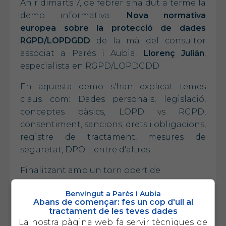
Ahir dimarts 7, de febrer s'ha dut a terme la
demo informativa:
Nova normativa
europea sobre la protecció de dades
RGPD/LOPDGDD
de la mà del consultor
associat a Parés i Aubia,
Llorenç Julián
,
especialista en RGPD/LOPDGDD
En aquesta demo s'han explicat temes
claus com: Dades personals, legislació,
conceptes bàsics, LOPD vs RGPD,
consentiment, sancions, drets i obligacions,
registre de tractament, mesures de
seguretat, DPO ... entre d'altres.
Finalitzant amb un torn obert de
preguntes sobre aquesta matèria dels
Benvingut a Parés i Aubia
assistens a la sessió.
Abans de començar: fes un cop d'ull al
tractament de les teves dades
Per a més informació contactar al telèfon
La nostra pàgina web fa servir tècniques de