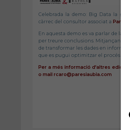
Celebrada la demo: Big Data la gesti
càrrec del consultor associat a
Parés i
En aquesta demo es va parlar de la ne
per treure conclusions. Mitjançant ein
de transformar les dades en informac
que es pugui optimitzar el procés de 
Per a més informació d'altres edicio
o mail rcaro@paresiaubia.com