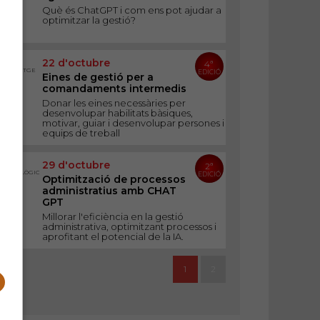
Què és ChatGPT i com ens pot ajudar a
optimitzar la gestió?
22 d'octubre
EIX
4ª
LIDERATGE
EDICIÓ
Eines de gestió per a
comandaments intermedis
Donar les eines necessàries per
desenvolupar habilitats bàsiques,
motivar, guiar i desenvolupar persones i
equips de treball
29 d'octubre
EIX
2ª
TECNOLÒGIC
EDICIÓ
Optimització de processos
administratius amb CHAT
GPT
Millorar l'eficiència en la gestió
administrativa, optimitzant processos i
aprofitant el potencial de la IA.
1
2