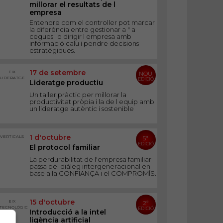
millorar el resultats de l
empresa
Entendre com el controller pot marcar
la diferència entre gestionar a " a
cegues" o dirigir l empresa amb
informació calu i pendre decisions
estratègiques.
17 de setembre
EIX
NOU
LIDERATGE
EDICIÓ
Lideratge productiu
Un taller pràctic per millorar la
productivitat pròpia i la de l equip amb
un lideratge autèntic i sostenible
1 d'octubre
VERTICALS
5ª
EDICIÓ
El protocol familiar
La perdurabilitat de l'empresa familiar
passa pel diàleg intergeneracional en
base a la CONFIANÇA i el COMPROMÍS.
15 d'octubre
EIX
2ª
TECNOLÒGIC
EDICIÓ
Introducció a la intel
ligència artificial