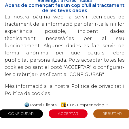
Benvingut a Parés i Aubia
Abans de començar: fes un cop d'ull al tractament
de les teves dades
ó de la informació el dilluns 4 d'octubre a
La nostra pàgina web fa servir tècniques de
 Aubia
,
Albert Pàmies.
tractament de la informació per oferir-te la millor
experiència possible, incloent dades
cessitat d'analitzar les dades de les empreses
tècnicament necessàries per al seu
es com Business Intelligence (Qlik): habilitat
funcionament. Algunes dades es fan servir de
ió i la informació en coneixement, de manera
forma anònima per que puguis rebre
presa de decisions.
publicitat personalitzada. Pots acceptar totes les
ns demaneu informació al telèfon 977 600750
cookies polsant el botó "ACCEPTAR" o configurar-
les o rebutjar-les clicant a "CONFIGURAR".
Més informació a la nostra
Política de privacitat
i
Política de cookies
.
Portal Clients
EDS Emprenedor/T3