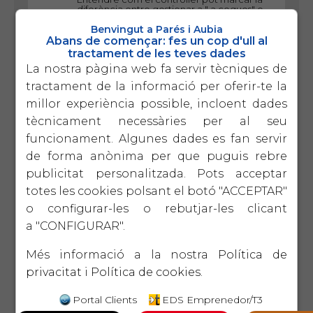
diferència entre gestionar a " a cegues" o
dirigir l empresa amb informació calu i pendre
Benvingut a Parés i Aubia
decisions estratègiques.
Abans de començar: fes un cop d'ull al
tractament de les teves dades
17 de setembre
EIX
NOU
La nostra pàgina web fa servir tècniques de
LIDERATGE
EDICIÓ
Lideratge productiu
tractament de la informació per oferir-te la
Un taller pràctic per millorar la productivitat
pròpia i la de l equip amb un lideratge
millor experiència possible, incloent dades
autèntic i sostenible
tècnicament necessàries per al seu
funcionament. Algunes dades es fan servir
1 d'octubre
VERTICALS
5ª
de forma anònima per que puguis rebre
EDICIÓ
El protocol familiar
publicitat personalitzada. Pots acceptar
La perdurabilitat de l'empresa familiar passa
totes les cookies polsant el botó "ACCEPTAR"
pel diàleg intergeneracional en base a la
CONFIANÇA i el COMPROMÍS.
o configurar-les o rebutjar-les clicant
a "CONFIGURAR".
15 d'octubre
EIX
2ª
TECNOLÒGIC
EDICIÓ
Més informació a la nostra
Política de
Introducció a la intel ligència
artificial
privacitat
i
Política de cookies
.
Què és ChatGPT i com ens pot ajudar a
optimitzar la gestió?
Portal Clients
EDS Emprenedor/T3