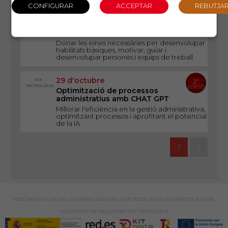
22 d'octubre
EIX
4ª
LIDERATGE
EDICIÓ
Eines de gestió per a
comandaments intermedis
Donar les eines necessàries per desenvolupar
habilitats bàsiques, motivar, guiar i
desenvolupar persones i equips de treball
29 d'octubre
EIX
2ª
TECNOLÒGIC
EDICIÓ
Optimització de processos
administratius amb CHAT GPT
Millorar l'eficiència en la gestió administrativa,
optimitzant processos i aprofitant el potencial
de la IA.
1
2
PROGRAMA KIT DIGITAL COFINANCIADO POR LOS FONDOS NEXT GENERATION (EU) DEL
MECANISMO DE RECUPERACIÓN Y RESILENCIA