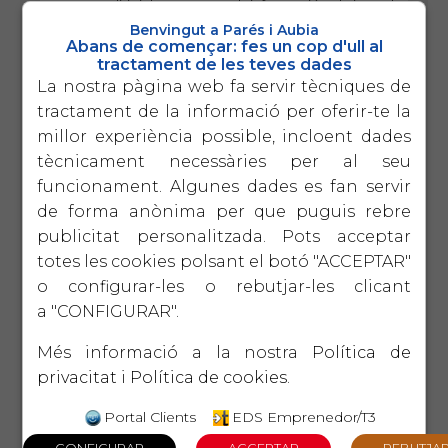
dirigir l empresa amb informació calu i pendre
decisions estratègiques.
Benvingut a Parés i Aubia
Abans de començar: fes un cop d'ull al
17 de setembre
tractament de les teves dades
EIX
NOU
LIDERATGE
EDICIÓ
Lideratge productiu
La nostra pàgina web fa servir tècniques de
Un taller pràctic per millorar la productivitat
tractament de la informació per oferir-te la
pròpia i la de l equip amb un lideratge
millor experiència possible, incloent dades
autèntic i sostenible
tècnicament necessàries per al seu
funcionament. Algunes dades es fan servir
1 d'octubre
VERTICALS
5ª
EDICIÓ
de forma anònima per que puguis rebre
El protocol familiar
publicitat personalitzada. Pots acceptar
La perdurabilitat de l'empresa familiar passa
pel diàleg intergeneracional en base a la
totes les cookies polsant el botó "ACCEPTAR"
CONFIANÇA i el COMPROMÍS.
o configurar-les o rebutjar-les clicant
a "CONFIGURAR".
15 d'octubre
EIX
2ª
TECNOLÒGIC
EDICIÓ
Introducció a la intel ligència
Més informació a la nostra
Política de
artificial
privacitat
i
Política de cookies
.
Què és ChatGPT i com ens pot ajudar a
optimitzar la gestió?
Portal Clients
EDS Emprenedor/T3