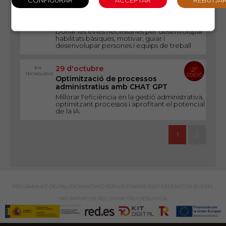
22 d'octubre
EIX
4ª
LIDERATGE
EDICIÓ
Eines de gestió per a
comandaments intermedis
Donar les eines necessàries per desenvolupar
habilitats bàsiques, motivar, guiar i
desenvolupar persones i equips de treball
29 d'octubre
EIX
2ª
TECNOLÒGIC
EDICIÓ
Optimització de processos
administratius amb CHAT GPT
Millorar l'eficiència en la gestió administrativa,
optimitzant processos i aprofitant el potencial
de la IA.
1
2
PROGRAMA KIT DIGITAL COFINANCIADO POR LOS FONDOS NEXT GENERATION (EU) DEL
MECANISMO DE RECUPERACIÓN Y RESILENCIA