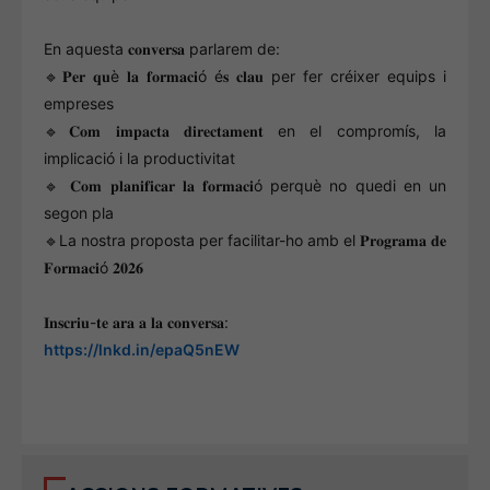
En aquesta 𝐜𝐨𝐧𝐯𝐞𝐫𝐬𝐚 parlarem de:
🔹𝐏𝐞𝐫 𝐪𝐮è 𝐥𝐚 𝐟𝐨𝐫𝐦𝐚𝐜𝐢ó é𝐬 𝐜𝐥𝐚𝐮 per fer créixer equips i
empreses
🔹𝐂𝐨𝐦 𝐢𝐦𝐩𝐚𝐜𝐭𝐚 𝐝𝐢𝐫𝐞𝐜𝐭𝐚𝐦𝐞𝐧𝐭 en el compromís, la
implicació i la productivitat
🔹 𝐂𝐨𝐦 𝐩𝐥𝐚𝐧𝐢𝐟𝐢𝐜𝐚𝐫 𝐥𝐚 𝐟𝐨𝐫𝐦𝐚𝐜𝐢ó perquè no quedi en un
segon pla
🔹La nostra proposta per facilitar-ho amb el 𝐏𝐫𝐨𝐠𝐫𝐚𝐦𝐚 𝐝𝐞
𝐅𝐨𝐫𝐦𝐚𝐜𝐢ó 𝟐𝟎𝟐𝟔
𝐈𝐧𝐬𝐜𝐫𝐢𝐮-𝐭𝐞 𝐚𝐫𝐚 𝐚 𝐥𝐚 𝐜𝐨𝐧𝐯𝐞𝐫𝐬𝐚:
https://lnkd.in/epaQ5nEW