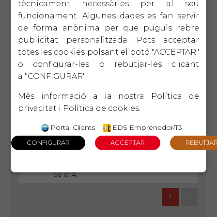
tècnicament necessàries per al seu
15 d'octubre
EIX
2ª
TECNOLÒGIC
EDICIÓ
funcionament. Algunes dades es fan servir
Introducció a la intel ligència
artificial
de forma anònima per que puguis rebre
Què és ChatGPT i com ens pot ajudar a
publicitat personalitzada. Pots acceptar
optimitzar la gestió?
totes les cookies polsant el botó "ACCEPTAR"
o configurar-les o rebutjar-les clicant
22 d'octubre
EIX
4ª
a "CONFIGURAR".
LIDERATGE
EDICIÓ
Eines de gestió per a
comandaments intermedis
Més informació a la nostra
Política de
Donar les eines necessàries per desenvolupar
habilitats bàsiques, motivar, guiar i
privacitat
i
Política de cookies
.
desenvolupar persones i equips de treball
Portal Clients
EDS Emprenedor/T3
29 d'octubre
EIX
2ª
TECNOLÒGIC
EDICIÓ
Optimització de processos
administratius amb CHAT GPT
Millorar l'eficiència en la gestió administrativa,
optimitzant processos i aprofitant el potencial
de la IA.
1
2