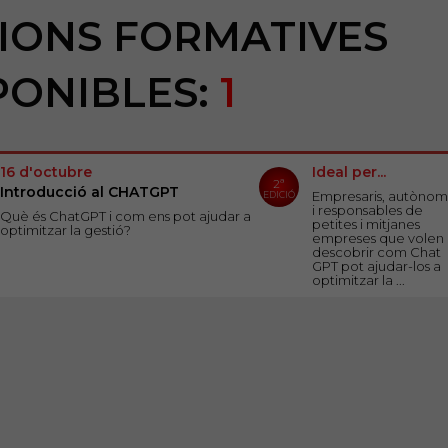
IONS FORMATIVES
PONIBLES:
1
16 d'octubre
Ideal per...
2ª
Introducció al CHATGPT
Empresaris, autònom
EDICIÓ
i responsables de
Què és ChatGPT i com ens pot ajudar a
petites i mitjanes
optimitzar la gestió?
empreses que volen
descobrir com Chat
GPT pot ajudar-los a
optimitzar la ...