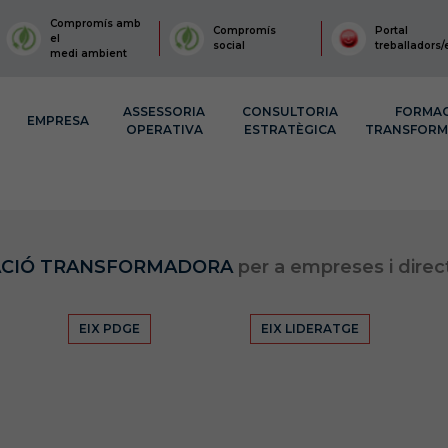
Compromís amb
Compromís
Portal
el
social
treballadors/
medi ambient
ASSESSORIA
CONSULTORIA
FORMA
EMPRESA
OPERATIVA
ESTRATÈGICA
TRANSFOR
CIÓ TRANSFORMADORA
per a empreses i direc
EIX PDGE
EIX LIDERATGE