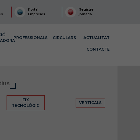
Portal
Registre
es
Empreses
jornada
CIÓ
PROFESSIONALS
CIRCULARS
ACTUALITAT
MADORA
CONTACTE
tius
EIX
VERTICALS
TECNOLÒGIC