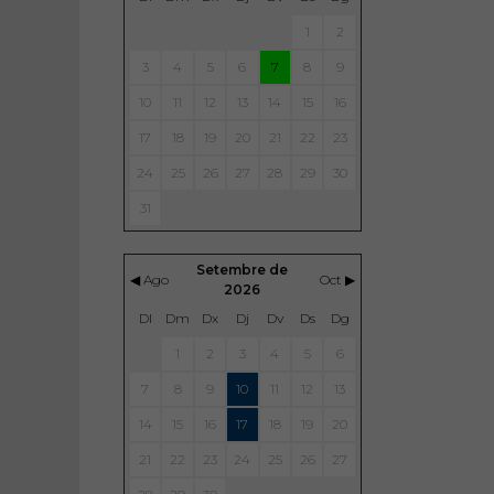
1
2
3
4
5
6
7
8
9
10
11
12
13
14
15
16
17
18
19
20
21
22
23
24
25
26
27
28
29
30
31
Setembre de
◀ Ago
Oct ▶
2026
Dl
Dm
Dx
Dj
Dv
Ds
Dg
1
2
3
4
5
6
7
8
9
10
11
12
13
14
15
16
17
18
19
20
21
22
23
24
25
26
27