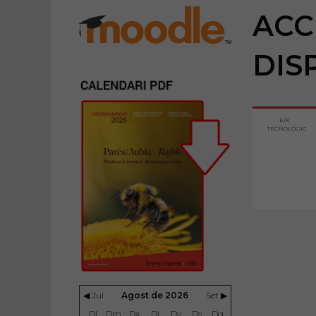
ACC
DIS
EIX
TECNOLÒGIC
◀ Jul
Agost de 2026
Set ▶
Dl
Dm
Dx
Dj
Dv
Ds
Dg