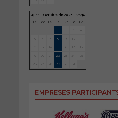
28
29
30
◀ Set
Octubre de 2026
Nov ▶
Dl
Dm
Dx
Dj
Dv
Ds
Dg
1
2
3
4
5
6
7
8
9
10
11
12
13
14
15
16
17
18
19
20
21
22
23
24
25
26
27
28
29
30
31
EMPRESES PARTICIPANT