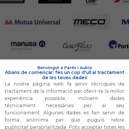
Benvingut a Parés i Aubia
Abans de començar: fes un cop d'ull al tractament
de les teves dades
La nostra pàgina web fa servir tècniques de
tractament de la informació per oferir-te la millor
experiència possible, incloent dades
tècnicament necessàries per al seu
funcionament. Algunes dades es fan servir de
forma anònima per que puguis rebre
publicitat personalitzada. Pots acceptar totes les