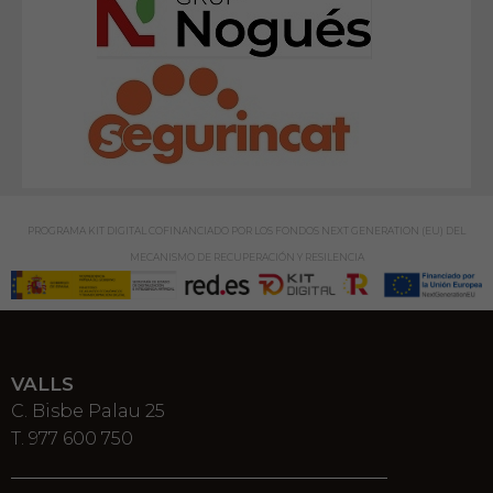
PROGRAMA KIT DIGITAL COFINANCIADO POR LOS FONDOS NEXT GENERATION (EU) DEL
MECANISMO DE RECUPERACIÓN Y RESILENCIA
VALLS
C. Bisbe Palau 25
T. 977 600 750