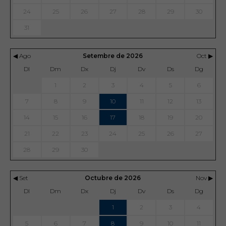
24
25
26
27
28
29
30
31
◀ Ago
Setembre de 2026
Oct ▶
Dl
Dm
Dx
Dj
Dv
Ds
Dg
1
2
3
4
5
6
7
8
9
10
11
12
13
14
15
16
17
18
19
20
21
22
23
24
25
26
27
28
29
30
◀ Set
Octubre de 2026
Nov ▶
Dl
Dm
Dx
Dj
Dv
Ds
Dg
1
2
3
4
5
6
7
8
9
10
11