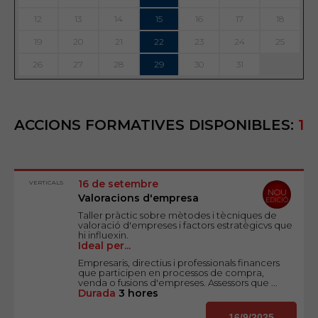
12
13
14
15
16
17
18
19
20
21
22
23
24
25
26
27
28
29
30
31
ACCIONS FORMATIVES DISPONIBLES:
1
16 de setembre
VERTICALS
NOU
Valoracions d'empresa
EDICIÓ
Taller pràctic sobre mètodes i tècniques de
valoració d'empreses i factors estratègicvs que
hi influexin.
Ideal per...
Empresaris, directius i professionals financers
que participen en processos de compra,
venda o fusions d'empreses. Assessors que ...
Durada
3 hores
16/9/2025