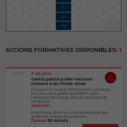
12
13
14
15
16
17
18
19
20
21
22
23
24
25
26
27
28
29
30
31
ACCIONS FORMATIVES DISPONIBLES:
1
3 de juliol
EIX PDGE
5ª
Gestió pràctica dels recursos
EDICIÓ
humans a les Pimes: eines
Eines per la creació d'entorns de confiança
per una millor gestió dels RRHH, i per
l'alineació de l'equip amb els objectius de
l'empresa.
Ideal per...
Empresaris, directius i comandaments que
gestionen equips de persones.
Durada
90 minuts