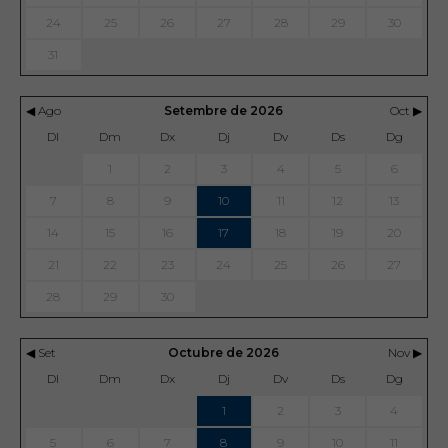
24
25
26
27
28
29
30
31
◀ Ago
Setembre de 2026
Oct ▶
Dl
Dm
Dx
Dj
Dv
Ds
Dg
1
2
3
4
5
6
7
8
9
10
11
12
13
14
15
16
17
18
19
20
21
22
23
24
25
26
27
28
29
30
◀ Set
Octubre de 2026
Nov ▶
Dl
Dm
Dx
Dj
Dv
Ds
Dg
1
2
3
4
5
6
7
8
9
10
11