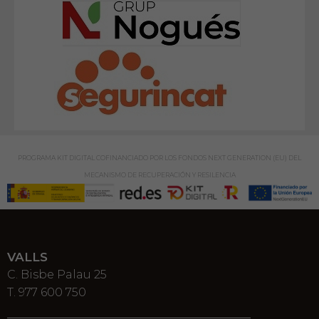
PROGRAMA KIT DIGITAL COFINANCIADO POR LOS FONDOS NEXT GENERATION (EU) DEL
MECANISMO DE RECUPERACIÓN Y RESILENCIA
VALLS
C. Bisbe Palau 25
T. 977 600 750