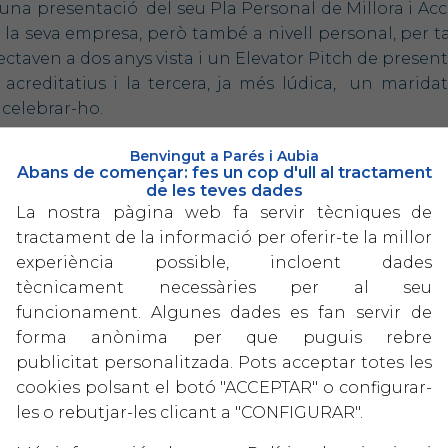
una presentació del seu Pla Personal de Millora i Acció
la seva empresa, però també a nivell personal, per tal 
taven a dos anys vista i un Elevator Pitch de present
ts acreditatius i la tercera, ja més lúdica, un marid
 celebrar-ho.
ons contactar al telèfon 977 600 750 o mail rcaro@p
Benvingut a Parés i Aubia
Abans de començar: fes un cop d'ull al tractament
5ª edició del Programa de Gestió Empresarial
de les teves dades
La nostra pàgina web fa servir tècniques de
tractament de la informació per oferir-te la millor
experiència possible, incloent dades
tècnicament necessàries per al seu
funcionament. Algunes dades es fan servir de
forma anònima per que puguis rebre
publicitat personalitzada. Pots acceptar totes les
GITAL COFINANCIADO POR LOS FONDOS NEXT GENERATION (EU) DEL MECANISMO DE RECUPERAC
cookies polsant el botó "ACCEPTAR" o configurar-
les o rebutjar-les clicant a "CONFIGURAR".