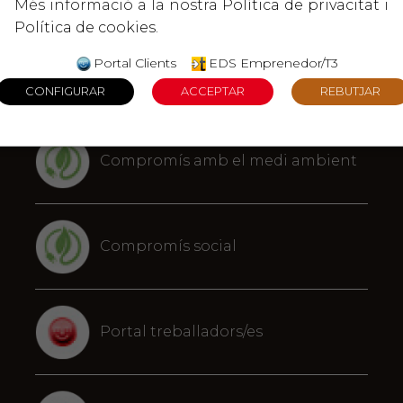
Més informació a la nostra
Política de privacitat
i
Política de cookies
.
Portal Clients
EDS Emprenedor/T3
EDS Emprenedor/T3
Compromís amb el medi ambient
Compromís social
Portal treballadors/es