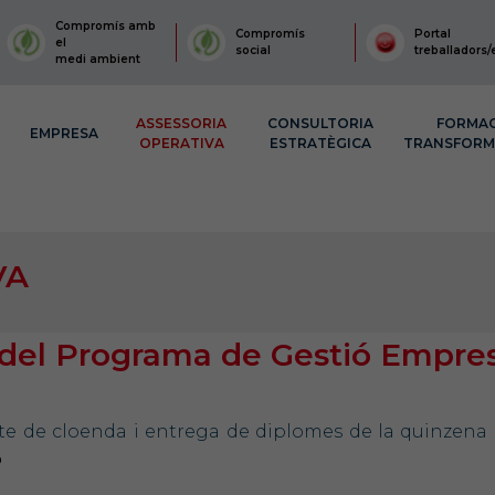
Compromís amb
Compromís
Portal
el
social
treballadors/
medi ambient
ASSESSORIA
CONSULTORIA
FORMA
EMPRESA
OPERATIVA
ESTRATÈGICA
TRANSFOR
VA
ó del Programa de Gestió Empres
’acte de cloenda i entrega de diplomes de la quinzena 
ó