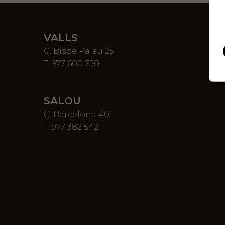
VALLS
C. Bisbe Palau 25
T. 977 600 750
SALOU
C. Barcelona 40
T. 977 382 542