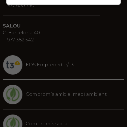
T. 977 600 750
SALOU
C. Barcelona 40
T. 977 382 542
EDS Emprenedor/T3
Compromís amb el medi ambient
Compromís social