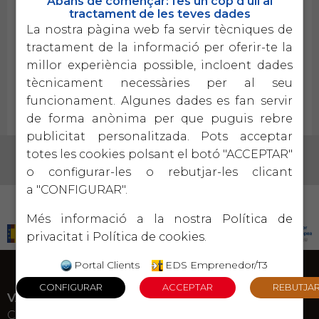
Abans de començar: fes un cop d'ull al
com Amazon, Casa del Libro o FNAC.
tractament de les teves dades
La nostra pàgina web fa servir tècniques de
Professionals del departament Agustí López, consultor
tractament de la informació per oferir-te la
col·laborador de Parés i Aubia, publica un nou llibre '
millor experiència possible, incloent dades
Hablar en público en 4 pasos, un método basado en el
tècnicament necessàries per al seu
viaje del Héroe'
funcionament. Algunes dades es fan servir
de forma anònima per que puguis rebre
publicitat personalitzada. Pots acceptar
totes les cookies polsant el botó "ACCEPTAR"
o configurar-les o rebutjar-les clicant
a "CONFIGURAR".
PROGRAMA KIT DIGITAL COFINANCIADO POR LOS FONDOS NEXT GENERATION (EU) DEL
MECANISMO DE RECUPERACIÓN Y RESILENCIA
Més informació a la nostra
Política de
privacitat
i
Política de cookies
.
Portal Clients
EDS Emprenedor/T3
VALLS
C. Bisbe Palau 25