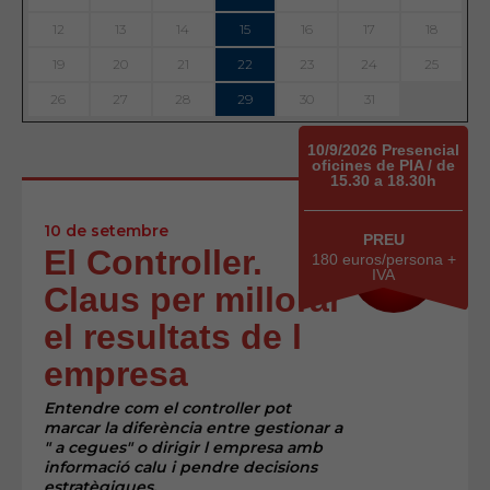
12
13
14
15
16
17
18
19
20
21
22
23
24
25
26
27
28
29
30
31
10/9/2026 Presencial
oficines de PIA / de
15.30 a 18.30h
10 de setembre
PREU
El Controller.
180 euros/persona +
NOU
IVA
EDICIÓ
Claus per millorar
el resultats de l
empresa
Entendre com el controller pot
marcar la diferència entre gestionar a
" a cegues" o dirigir l empresa amb
informació calu i pendre decisions
estratègiques.