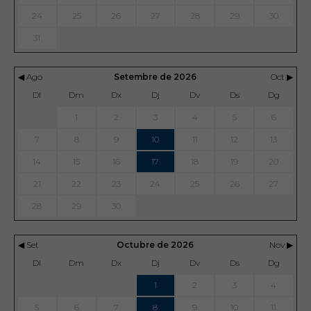
24
25
26
27
28
29
30
31
◀ Ago
Setembre de 2026
Oct ▶
Dl
Dm
Dx
Dj
Dv
Ds
Dg
1
2
3
4
5
6
7
8
9
10
11
12
13
14
15
16
17
18
19
20
21
22
23
24
25
26
27
28
29
30
◀ Set
Octubre de 2026
Nov ▶
Dl
Dm
Dx
Dj
Dv
Ds
Dg
1
2
3
4
5
6
7
8
9
10
11